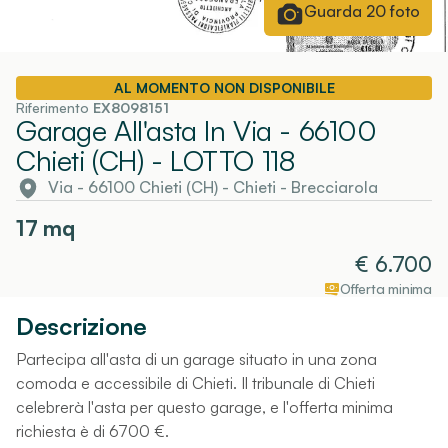
Guarda
20
foto
AL MOMENTO NON DISPONIBILE
Riferimento
EX8098151
Garage All'asta In Via - 66100
Chieti (CH)
- LOTTO 118
Via - 66100 Chieti (CH)
-
Chieti
- Brecciarola
17
mq
€
6.700
Offerta minima
Descrizione
Partecipa all'asta di un garage situato in una zona
comoda e accessibile di Chieti. Il tribunale di Chieti
celebrerà l'asta per questo garage, e l'offerta minima
richiesta è di 6700 €.