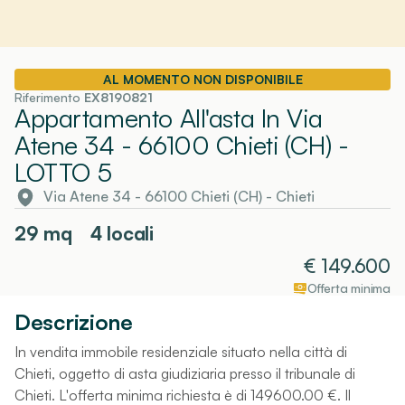
AL MOMENTO NON DISPONIBILE
Riferimento
EX8190821
Appartamento All'asta In Via
Atene 34 - 66100 Chieti (CH)
-
LOTTO 5
Via Atene 34 - 66100 Chieti (CH)
-
Chieti
29
mq
4 locali
€
149.600
Offerta minima
Descrizione
In vendita immobile residenziale situato nella città di
Chieti, oggetto di asta giudiziaria presso il tribunale di
Chieti. L'offerta minima richiesta è di 149600.00 €. Il