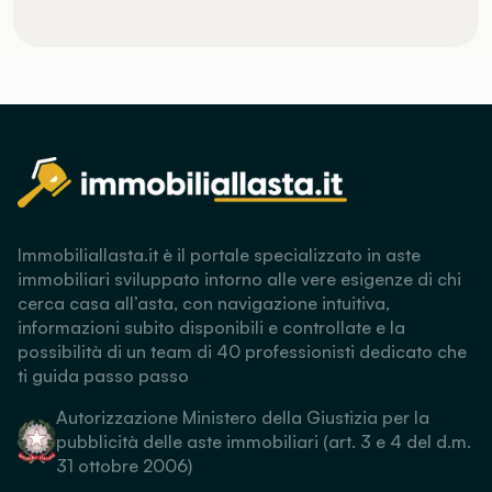
Immobiliallasta.it è il portale specializzato in aste
immobiliari sviluppato intorno alle vere esigenze di chi
cerca casa all’asta, con navigazione intuitiva,
informazioni subito disponibili e controllate e la
possibilità di un team di 40 professionisti dedicato che
ti guida passo passo
Autorizzazione Ministero della Giustizia per la
pubblicità delle aste immobiliari (art. 3 e 4 del d.m.
31 ottobre 2006)