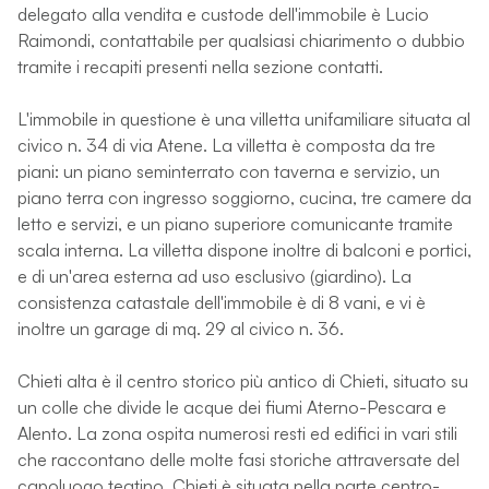
delegato alla vendita e custode dell'immobile è Lucio
Raimondi, contattabile per qualsiasi chiarimento o dubbio
tramite i recapiti presenti nella sezione contatti.
L'immobile in questione è una villetta unifamiliare situata al
civico n. 34 di via Atene. La villetta è composta da tre
piani: un piano seminterrato con taverna e servizio, un
piano terra con ingresso soggiorno, cucina, tre camere da
letto e servizi, e un piano superiore comunicante tramite
scala interna. La villetta dispone inoltre di balconi e portici,
e di un'area esterna ad uso esclusivo (giardino). La
consistenza catastale dell'immobile è di 8 vani, e vi è
inoltre un garage di mq. 29 al civico n. 36.
Chieti alta è il centro storico più antico di Chieti, situato su
un colle che divide le acque dei fiumi Aterno-Pescara e
Alento. La zona ospita numerosi resti ed edifici in vari stili
che raccontano delle molte fasi storiche attraversate del
capoluogo teatino. Chieti è situata nella parte centro-