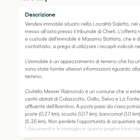
Descrizione
Vendesi immobile situato nella Località Saletto, ne
messo all'asta presso il tribunale di Chieti. L'offerta
e custode dell'immobile è Massimo Battista, che è di
contattarlo, si prega di utilizzare i recapiti indicati 
L'immobile è un appezzamento di terreno che ha una 
sono state fornite ulteriori informazioni riguardo all
terreno.
Civitella Messer Raimondo è un comune che si esten
centri abitati di Calazzotto, Gallo, Selva e La Fonte.
affluente dell'Aventino. A pochi passi da casa potrai 
poste (0.27 km), scuola (1.07 km), bancomat (1.0 km), 
(5.35 km). Non perdete l'opportunità di acquistare 
I documenti e le immagini in questa pagina sono stati