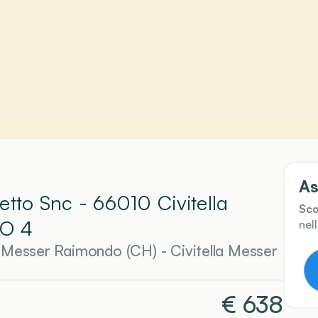
As
letto Snc - 66010 Civitella
Sco
O 4
nel
lla Messer Raimondo (CH)
-
Civitella Messer
€
638