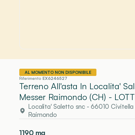
AL MOMENTO NON DISPONIBILE
Riferimento
EX6246527
Terreno All'asta In Localita' Sa
Messer Raimondo (CH)
- LOTT
Localita' Saletto snc - 66010 Civite
Raimondo
1190
mq