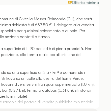
Offerta minima
l comune di Civitella Messer Raimondo (CH), che sarà
 minima richiesta è di 637.50 €. Il delegato alla vendita
sponibile per qualsiasi chiarimento o dubbio. Per
nella sezione contatti a fianco.
superficie di 11.90 acri ed è di piena proprietà. Non
a posizione, alla forma o alle caratteristiche del
de su una superficie di 12,37 km² e comprende i
 Si trova su un colle alla destra del fiume Verde,
trovare diversi servizi tra i quali supermercato (1.0 km),
bar (0.27 km), fermata autobus (0.31 km), siti storici
questo immobile!
 raccolti dal portale di vendite pubbliche ministeriale.