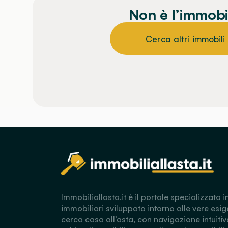
Non è l’immobi
Cerca altri immobili
Immobiliallasta.it è il portale specializzato i
immobiliari sviluppato intorno alle vere esig
cerca casa all’asta, con navigazione intuitiv