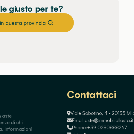
le giusto per te?
 in questa provincia
Contattaci
Viale Sabotino, 4 - 20135 Mi
n aste
Email:
aste@immobiliallasta.it
enze di chi
Phone:
+39 0280888267
a, informazioni