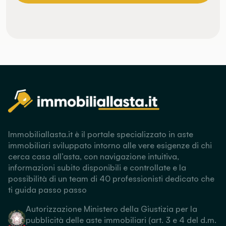
Immobiliallasta.it è il portale specializzato in aste
immobiliari sviluppato intorno alle vere esigenze di chi
cerca casa all’asta, con navigazione intuitiva,
informazioni subito disponibili e controllate e la
possibilità di un team di 40 professionisti dedicato che
ti guida passo passo
Autorizzazione Ministero della Giustizia per la
pubblicità delle aste immobiliari (art. 3 e 4 del d.m.