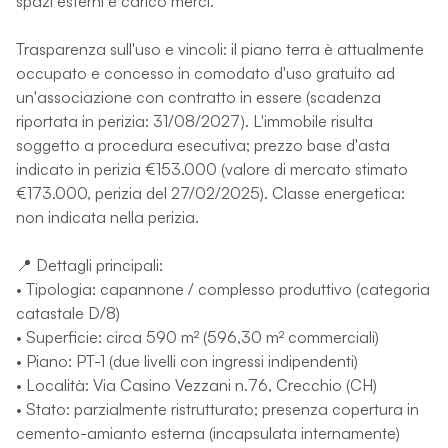
spazi esterni e carico merci.
Trasparenza sull'uso e vincoli: il piano terra è attualmente
occupato e concesso in comodato d'uso gratuito ad
un'associazione con contratto in essere (scadenza
riportata in perizia: 31/08/2027). L'immobile risulta
soggetto a procedura esecutiva; prezzo base d'asta
indicato in perizia €153.000 (valore di mercato stimato
€173.000, perizia del 27/02/2025). Classe energetica:
non indicata nella perizia.
📍 Dettagli principali:
• Tipologia: capannone / complesso produttivo (categoria
catastale D/8)
• Superficie: circa 590 m² (596,30 m² commerciali)
• Piano: PT-1 (due livelli con ingressi indipendenti)
• Località: Via Casino Vezzani n.76, Crecchio (CH)
• Stato: parzialmente ristrutturato; presenza copertura in
cemento-amianto esterna (incapsulata internamente)