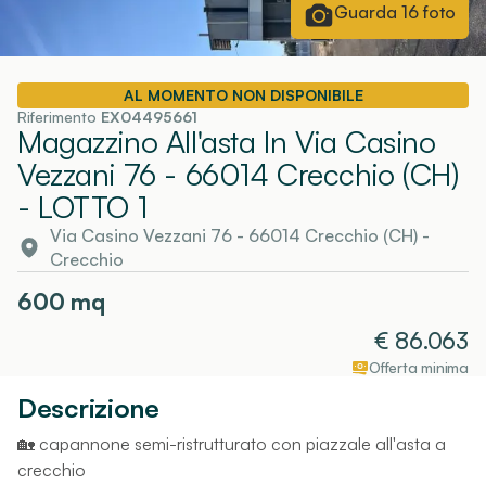
Guarda
16
foto
AL MOMENTO NON DISPONIBILE
Riferimento
EX04495661
Magazzino All'asta In Via Casino
Vezzani 76 - 66014 Crecchio (CH)
- LOTTO 1
Via Casino Vezzani 76 - 66014 Crecchio (CH)
-
Crecchio
600
mq
€
86.063
Offerta minima
Descrizione
🏡 capannone semi-ristrutturato con piazzale all'asta a
crecchio