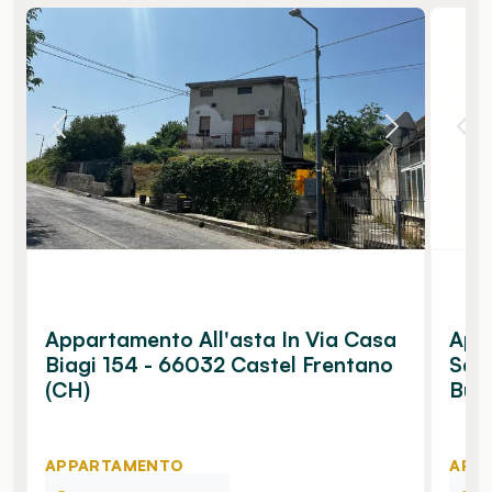
Appartamento All'asta In Via Casa
App
Biagi 154 - 66032 Castel Frentano
San
(CH)
Buc
APPARTAMENTO
APP