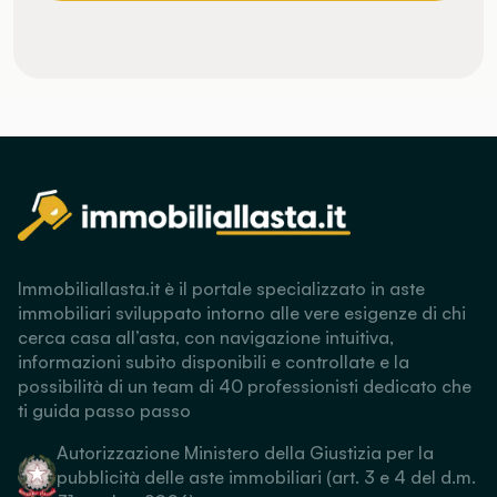
Immobiliallasta.it è il portale specializzato in aste
immobiliari sviluppato intorno alle vere esigenze di chi
cerca casa all’asta, con navigazione intuitiva,
informazioni subito disponibili e controllate e la
possibilità di un team di 40 professionisti dedicato che
ti guida passo passo
Autorizzazione Ministero della Giustizia per la
pubblicità delle aste immobiliari (art. 3 e 4 del d.m.