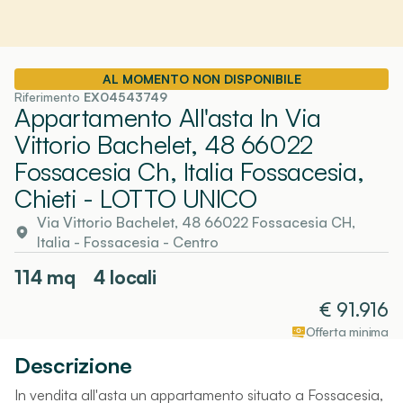
AL MOMENTO NON DISPONIBILE
Riferimento
EX04543749
Appartamento All'asta In Via
Vittorio Bachelet, 48 66022
Fossacesia Ch, Italia Fossacesia,
Chieti
- LOTTO UNICO
Via Vittorio Bachelet, 48 66022 Fossacesia CH,
Italia
-
Fossacesia
- Centro
114
mq
4 locali
€
91.916
Offerta minima
Descrizione
In vendita all'asta un appartamento situato a Fossacesia,