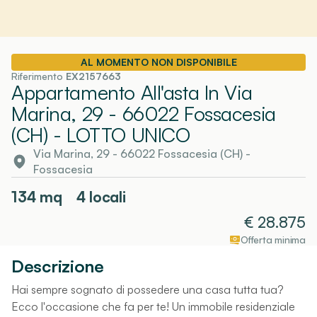
AL MOMENTO NON DISPONIBILE
Riferimento
EX2157663
Appartamento All'asta In Via
Marina, 29 - 66022 Fossacesia
(CH)
- LOTTO UNICO
Via Marina, 29 - 66022 Fossacesia (CH)
-
Fossacesia
134
mq
4 locali
€
28.875
Offerta minima
Descrizione
Hai sempre sognato di possedere una casa tutta tua?
Ecco l'occasione che fa per te! Un immobile residenziale