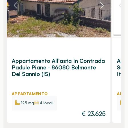
Appartamento All'asta In Contrada
Appa
Padule Piane - 86080 Belmonte
Sant
Del Sannio (IS)
Ital
APPARTAMENTO
APP
125 mq
4 locali
€
23.625