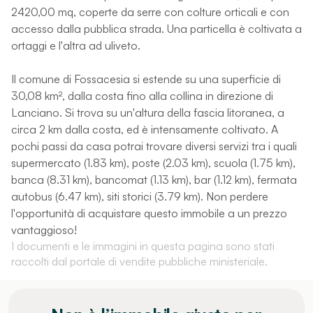
2420,00 mq, coperte da serre con colture orticali e con
accesso dalla pubblica strada. Una particella è coltivata a
ortaggi e l'altra ad uliveto.
Il comune di Fossacesia si estende su una superficie di
30,08 km², dalla costa fino alla collina in direzione di
Lanciano. Si trova su un'altura della fascia litoranea, a
circa 2 km dalla costa, ed è intensamente coltivato. A
pochi passi da casa potrai trovare diversi servizi tra i quali
supermercato (1.83 km), poste (2.03 km), scuola (1.75 km),
banca (8.31 km), bancomat (1.13 km), bar (1.12 km), fermata
autobus (6.47 km), siti storici (3.79 km). Non perdere
l'opportunità di acquistare questo immobile a un prezzo
vantaggioso!
I documenti e le immagini in questa pagina sono stati
raccolti dal portale di vendite pubbliche ministeriale.