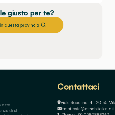
le giusto per te?
 in questa provincia
Contattaci
Viale Sabotino, 4 - 20135 Mi
n aste
Email:
aste@immobiliallasta.it
enze di chi
Phone:
+39 0280888267