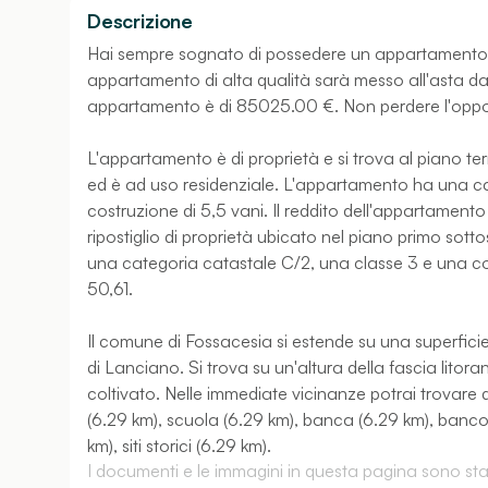
Descrizione
Hai sempre sognato di possedere un appartamento d
appartamento di alta qualità sarà messo all'asta da
appartamento è di 85025.00 €. Non perdere l'oppor
L'appartamento è di proprietà e si trova al piano terra
ed è ad uso residenziale. L'appartamento ha una ca
costruzione di 5,5 vani. Il reddito dell'appartamento è
ripostiglio di proprietà ubicato nel piano primo sottos
una categoria catastale C/2, una classe 3 e una costr
50,61.
Il comune di Fossacesia si estende su una superficie 
di Lanciano. Si trova su un'altura della fascia litor
coltivato. Nelle immediate vicinanze potrai trovare d
(6.29 km), scuola (6.29 km), banca (6.29 km), banco
km), siti storici (6.29 km).
I documenti e le immagini in questa pagina sono stati