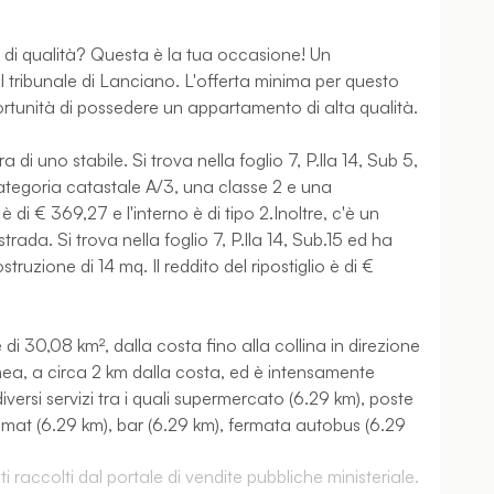
i qualità? Questa è la tua occasione! Un
l tribunale di Lanciano. L'offerta minima per questo
tunità di possedere un appartamento di alta qualità.
 di uno stabile. Si trova nella foglio 7, P.lla 14, Sub 5,
tegoria catastale A/3, una classe 2 e una
 di € 369,27 e l'interno è di tipo 2.Inoltre, c'è un
trada. Si trova nella foglio 7, P.lla 14, Sub.15 ed ha
uzione di 14 mq. Il reddito del ripostiglio è di €
di 30,08 km², dalla costa fino alla collina in direzione
anea, a circa 2 km dalla costa, ed è intensamente
iversi servizi tra i quali supermercato (6.29 km), poste
mat (6.29 km), bar (6.29 km), fermata autobus (6.29
 raccolti dal portale di vendite pubbliche ministeriale.