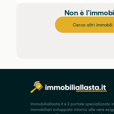
Non è l’immobi
Cerca altri immobili
Immobiliallasta.it è il portale specializzato i
immobiliari sviluppato intorno alle vere esig