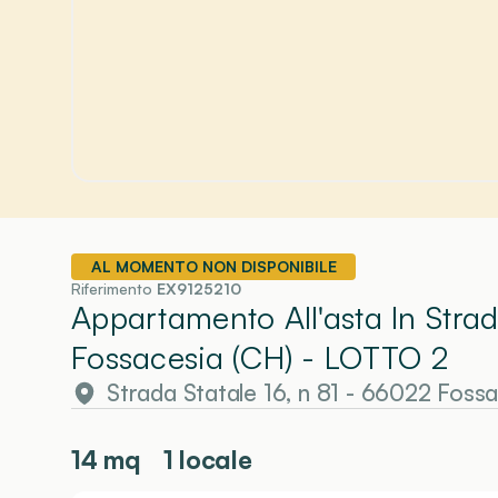
AL MOMENTO NON DISPONIBILE
Riferimento
EX9125210
Appartamento All'asta In Strad
Fossacesia (CH)
- LOTTO 2
Strada Statale 16, n 81 - 66022 Foss
14
mq
1 locale