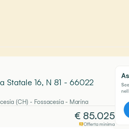
As
a Statale 16, N 81 - 66022
Sco
nel
acesia (CH)
-
Fossacesia
- Marina
€
85.025
Offerta minima