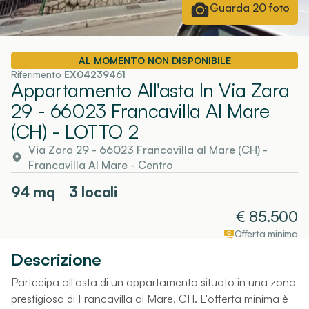
Guarda
20
foto
AL MOMENTO NON DISPONIBILE
Riferimento
EX04239461
Appartamento All'asta In Via Zara
29 - 66023 Francavilla Al Mare
(CH)
- LOTTO 2
Via Zara 29 - 66023 Francavilla al Mare (CH)
-
Francavilla Al Mare
- Centro
94
mq
3 locali
€
85.500
Offerta minima
Descrizione
Partecipa all'asta di un appartamento situato in una zona
prestigiosa di Francavilla al Mare, CH. L'offerta minima è