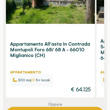
Appa
Appartamento All'asta In Contrada
Scar
Montupoli Foro 68/ 68 A - 66010
Mari
Miglianico (CH)
640
APPARTAMENTO
APP
300 mq
5+ locali
€
64.125
Oppure