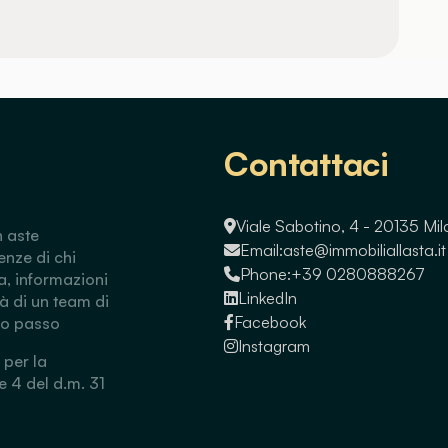
Contattaci
Viale Sabotino, 4 - 20135 Mi
n aste
Email:
aste@immobiliallasta.it
enze di chi
Phone:
+39 0280888267
a, informazioni
LinkedIn
tà di un team di
Facebook
so passo
Instagram
 per la
 e 4 del d.m. 31