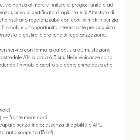
, vicinanza al mare e finiture di pregio; l'unità è ad
a), priva di certificato di agibilità e di Attestato di
he risultano regolarizzabili con costi stimati in perizia
l'immobile un'opportunità interessante per acquisto
disposto a gestire le pratiche di regolarizzazione.
 ben servita con fermata autobus a 50 m, stazione
utostradale A14 a circa 6,5 km. Nelle vicinanze sono
 rendendo l'immobile adatto sia come prima casa che
iale)
CH) — fronte mare nord
ccupato senza titolo; assenza di agibilità e APE
sto auto scoperto (13 m²)