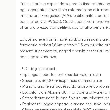
Punti di forza e aspetti da sapere: ottima esposizione
oggi occupata senza titolo (informazione di trasparenz
Prestazione Energetica (APE); le difformità urbanistic
pari a circa € 3.996,00. Queste condizioni rendono 
all'asta a prezzo competitivo, soprattutto per chi è 
La posizione è fronte mare nord: area residenziale
ferroviaria a circa 1,8 km, porto a 1,5 km e uscita a
presenti supermercati, negozi e servizi essenziali,
come casa vacanza.
📍 Dettagli principali:
• Tipologia: appartamento residenziale all'asta
• Superficie: 86,00 m² (superficie commerciale)
• Piano: piano terra (accesso da androne condomin
• Località: viale Alcione 88, Francavilla al Mare (
• Stato: ristrutturato, buone finiture; attualmente o
• Pertinenze: loggia coperta, giardino esclusivo, po
• Classe energetica: non disponibile (APE assente)