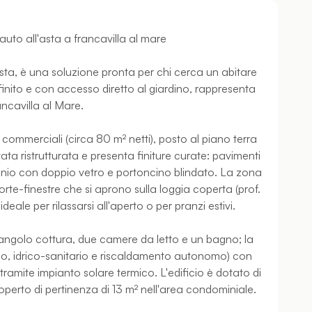
uto all'asta a francavilla al mare
sta, è una soluzione pronta per chi cerca un abitare
ifinito e con accesso diretto al giardino, rappresenta
ancavilla al Mare.
commerciali (circa 80 m² netti), posto al piano terra
ta ristrutturata e presenta finiture curate: pavimenti
lluminio con doppio vetro e portoncino blindato. La zona
e-finestre che si aprono sulla loggia coperta (prof.
eale per rilassarsi all'aperto o per pranzi estivi.
angolo cottura, due camere da letto e un bagno; la
trico, idrico-sanitario e riscaldamento autonomo) con
mite impianto solare termico. L'edificio è dotato di
erto di pertinenza di 13 m² nell'area condominiale.