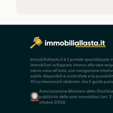
Immobiliallasta.it è il portale specializzato i
immobiliari sviluppato intorno alle vere esig
cerca casa all’asta, con navigazione intuitiv
subito disponibili e controllate e la possibili
40 professionisti dedicato che ti guida pas
Autorizzazione Ministero della Giustizia
pubblicità delle aste immobiliari (art. 3
ottobre 2006)