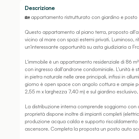
Descrizione
🏡 appartamento ristrutturato con giardino e posto a
Questo appartamento al piano terra, proposto all'a
vicino al mare con spazi esterni privati. Luminoso, r
un'interessante opportunità su asta giudiziaria a Fr
L'immobile è un appartamento residenziale di 86 m² 
con ingresso dall'androne condominiale. L'unità è sta
in pietra naturale nelle aree principali, infissi in a
giorno è open space con angolo cottura e ampie port
2,55 m x larghezza 7,40 m) e sul giardino esclusivo, id
La distribuzione interna comprende soggiorno con 
proprietà dispone inoltre di impianti completi (elet
produzione acqua calda e supporto riscaldamento tra
ascensore. Completa la proposta un posto auto scop