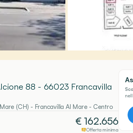
As
Alcione 88 - 66023 Francavilla
Sco
nel
l Mare (CH)
-
Francavilla Al Mare
- Centro
€
162.656
Offerta minima