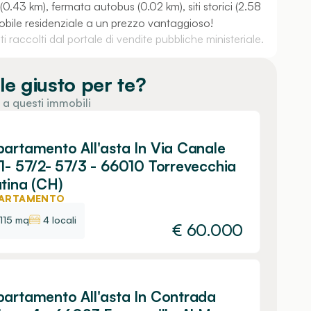
0.43 km), fermata autobus (0.02 km), siti storici (2.58
obile residenziale a un prezzo vantaggioso!
 raccolti dal portale di vendite pubbliche ministeriale.
le giusto per te?
 a questi immobili
artamento All'asta In Via Canale
1- 57/2- 57/3 - 66010 Torrevecchia
tina (CH)
ARTAMENTO
115 mq
4 locali
€
60.000
artamento All'asta In Contrada