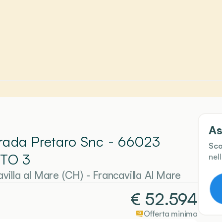
As
trada Pretaro Snc - 66023
Sco
TO 3
nel
villa al Mare (CH)
-
Francavilla Al Mare
€
52.594
Offerta minima