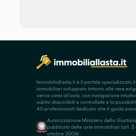
Immobiliallasta.it è il portale specializzato i
immobiliari sviluppato intorno alle vere esig
cerca casa all’asta, con navigazione intuitiv
subito disponibili e controllate e la possibili
40 professionisti dedicato che ti guida pas
Autorizzazione Ministero della Giustizia
pubblicità delle aste immobiliari (art. 3
ottobre 2006)