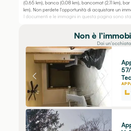
(0.65 km), banca (0.08 km), bancomat (2.11 km), bar (
km). Non perdete l'opportunità di acquistare un imm
I documenti e le immagini in questa pagina sono stati
Non è l’immobi
Dai un’occhiata
App
57/
Tea
APP
App