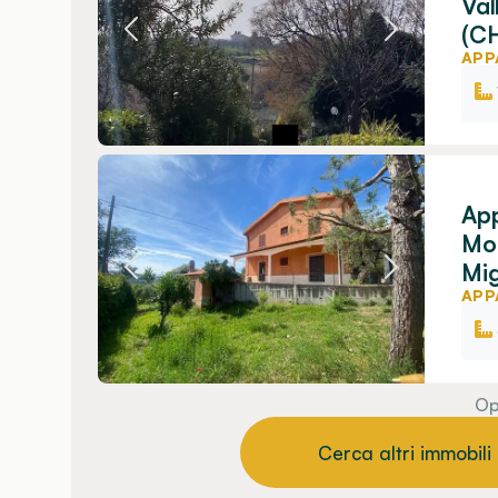
Val
(C
APP
App
Mon
Mig
APP
Op
Cerca altri immobili