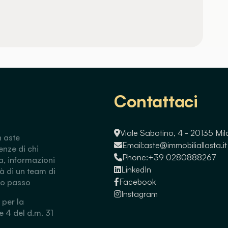
Contattaci
Viale Sabotino, 4 - 20135 Mi
n aste
Email:
aste@immobiliallasta.it
enze di chi
Phone:
+39 0280888267
a, informazioni
LinkedIn
tà di un team di
Facebook
so passo
Instagram
 per la
 e 4 del d.m. 31