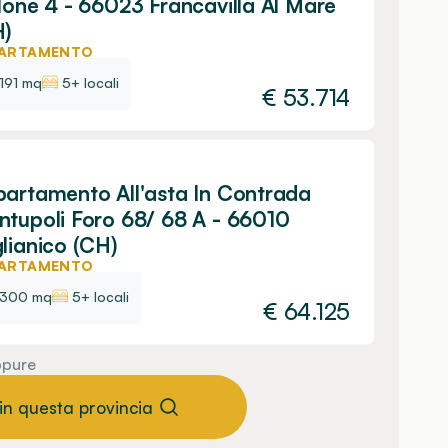
lone 4 - 66023 Francavilla Al Mare
H)
ARTAMENTO
191 mq
5+ locali
€
53.714
artamento All'asta In Contrada
tupoli Foro 68/ 68 A - 66010
lianico (CH)
ARTAMENTO
300 mq
5+ locali
€
64.125
pure
 in questa provincia