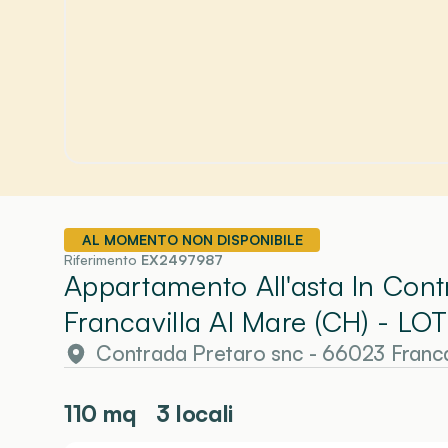
AL MOMENTO NON DISPONIBILE
Riferimento
EX2497987
Appartamento All'asta In Con
Francavilla Al Mare (CH)
- LOT
Contrada Pretaro snc - 66023 Franca
110
mq
3 locali