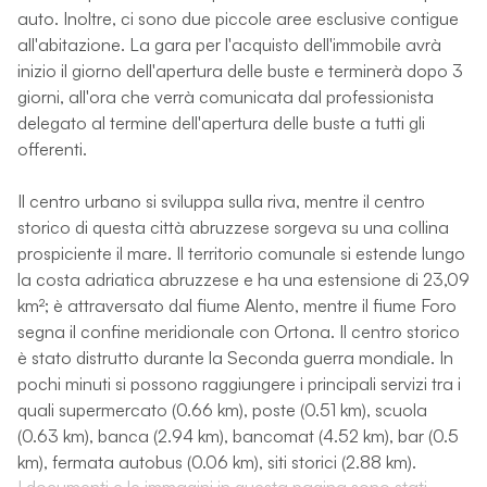
auto. Inoltre, ci sono due piccole aree esclusive contigue
all'abitazione. La gara per l'acquisto dell'immobile avrà
inizio il giorno dell'apertura delle buste e terminerà dopo 3
giorni, all'ora che verrà comunicata dal professionista
delegato al termine dell'apertura delle buste a tutti gli
offerenti.
Il centro urbano si sviluppa sulla riva, mentre il centro
storico di questa città abruzzese sorgeva su una collina
prospiciente il mare. Il territorio comunale si estende lungo
la costa adriatica abruzzese e ha una estensione di 23,09
km²; è attraversato dal fiume Alento, mentre il fiume Foro
segna il confine meridionale con Ortona. Il centro storico
è stato distrutto durante la Seconda guerra mondiale. In
pochi minuti si possono raggiungere i principali servizi tra i
quali supermercato (0.66 km), poste (0.51 km), scuola
(0.63 km), banca (2.94 km), bancomat (4.52 km), bar (0.5
km), fermata autobus (0.06 km), siti storici (2.88 km).
I documenti e le immagini in questa pagina sono stati