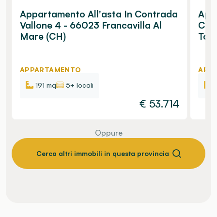
Appartamento All'asta In Contrada
Appa
Vallone 4 - 66023 Francavilla Al
Cana
Mare (CH)
Torr
APPARTAMENTO
APP
191 mq
5+ locali
€
53.714
Oppure
Cerca altri immobili in questa provincia