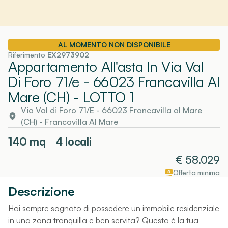
AL MOMENTO NON DISPONIBILE
Riferimento
EX2973902
Appartamento All'asta In Via Val
Di Foro 71/e - 66023 Francavilla Al
Mare (CH)
- LOTTO 1
Via Val di Foro 71/E - 66023 Francavilla al Mare
(CH)
-
Francavilla Al Mare
140
mq
4 locali
€
58.029
Offerta minima
Descrizione
Hai sempre sognato di possedere un immobile residenziale
in una zona tranquilla e ben servita? Questa è la tua