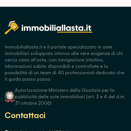
Immobiliallasta.it è il portale specializzato in aste
immobiliari sviluppato intorno alle vere esigenze di chi
cerca casa all’asta, con navigazione intuitiva,
informazioni subito disponibili e controllate e la
possibilità di un team di 40 professionisti dedicato che
ti guida passo passo
Autorizzazione Ministero della Giustizia per la
pubblicità delle aste immobiliari (art. 3 e 4 del d.m.
31 ottobre 2006)
Contattaci