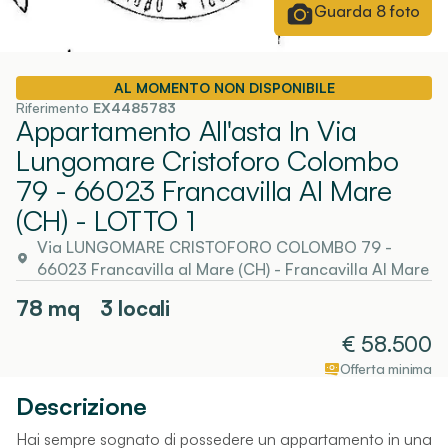
Guarda
8
foto
AL MOMENTO NON DISPONIBILE
Riferimento
EX4485783
Appartamento All'asta In Via
Lungomare Cristoforo Colombo
79 - 66023 Francavilla Al Mare
(CH)
- LOTTO 1
Via LUNGOMARE CRISTOFORO COLOMBO 79 -
66023 Francavilla al Mare (CH)
-
Francavilla Al Mare
78
mq
3 locali
€
58.500
Offerta minima
Descrizione
Hai sempre sognato di possedere un appartamento in una