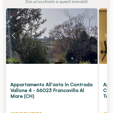
Dai un’occhiata a questi immobili
Appartamento All'asta In Contrada
Appa
Vallone 4 - 66023 Francavilla Al
Cana
Mare (CH)
Torr