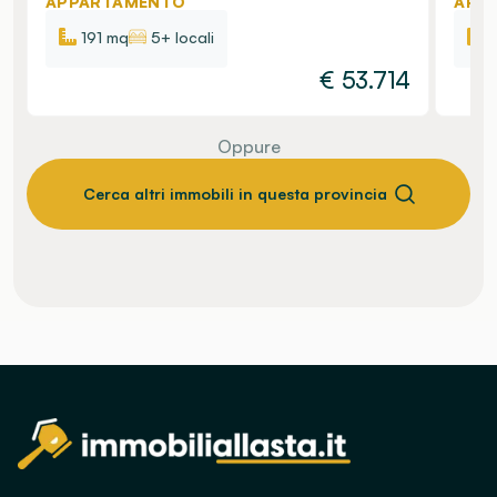
APPARTAMENTO
APP
191 mq
5+ locali
€
53.714
Oppure
Cerca altri immobili in questa provincia