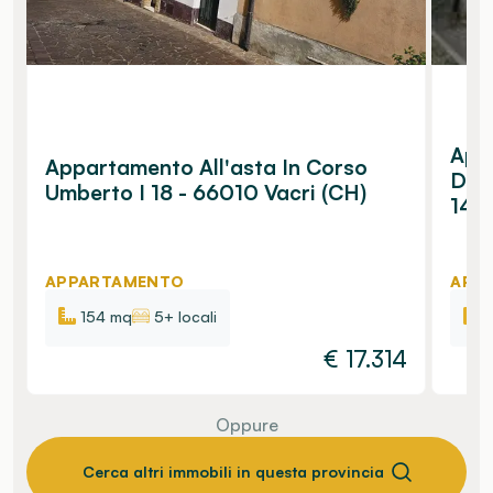
Appa
Appartamento All'asta In Corso
Dell
Umberto I 18 - 66010 Vacri (CH)
14, 
APPARTAMENTO
APP
154 mq
5+ locali
€
17.314
Oppure
Cerca altri immobili in questa provincia