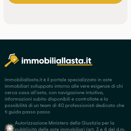
Immobiliallasta.it è il portale specializzato in aste
immobiliari sviluppato intorno alle vere esigenze di chi
cerca casa all’asta, con navigazione intuitiva,
informazioni subito disponibili e controllate e la
possibilità di un team di 40 professionisti dedicato che
ti guida passo passo
Autorizzazione Ministero della Giustizia per la
pubblicità delle aste immobiliari (art. 3 e 4 del d.m.