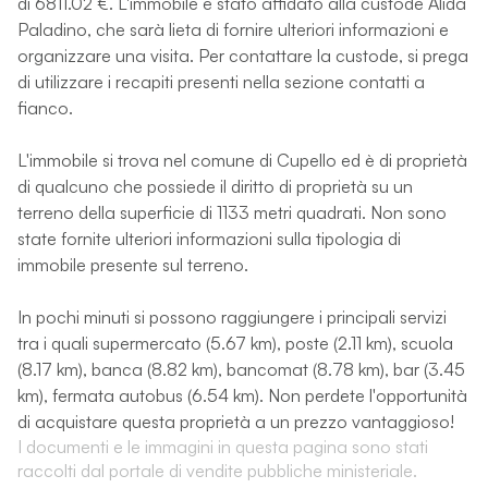
di 6811.02 €. L'immobile è stato affidato alla custode Alida
Paladino, che sarà lieta di fornire ulteriori informazioni e
organizzare una visita. Per contattare la custode, si prega
di utilizzare i recapiti presenti nella sezione contatti a
fianco.
L'immobile si trova nel comune di Cupello ed è di proprietà
di qualcuno che possiede il diritto di proprietà su un
terreno della superficie di 1133 metri quadrati. Non sono
state fornite ulteriori informazioni sulla tipologia di
immobile presente sul terreno.
In pochi minuti si possono raggiungere i principali servizi
tra i quali supermercato (5.67 km), poste (2.11 km), scuola
(8.17 km), banca (8.82 km), bancomat (8.78 km), bar (3.45
km), fermata autobus (6.54 km). Non perdete l'opportunità
di acquistare questa proprietà a un prezzo vantaggioso!
I documenti e le immagini in questa pagina sono stati
raccolti dal portale di vendite pubbliche ministeriale.