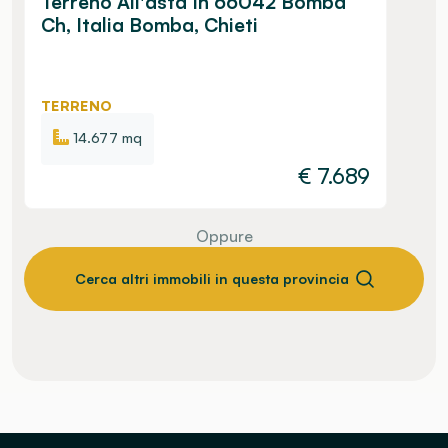
Terreno All'asta In 66042 Bomba
Ch, Italia Bomba, Chieti
TERRENO
14.677 mq
€
7.689
Oppure
Cerca altri immobili in questa provincia