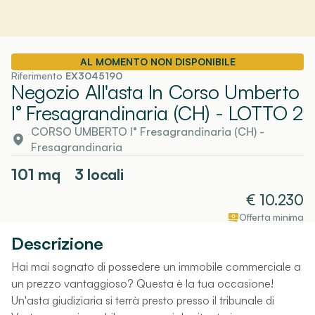
AL MOMENTO NON DISPONIBILE
Riferimento
EX3045190
Negozio All'asta In Corso Umberto
I° Fresagrandinaria (CH)
- LOTTO 2
CORSO UMBERTO I° Fresagrandinaria (CH)
-
Fresagrandinaria
101
mq
3 locali
€
10.230
Offerta minima
Descrizione
Hai mai sognato di possedere un immobile commerciale a
un prezzo vantaggioso? Questa è la tua occasione!
Un'asta giudiziaria si terrà presto presso il tribunale di