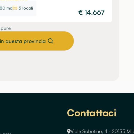
80 mq
3 locali
€
14.667
pure
 in questa provincia
Contattaci
Viale Sabotino, 4 - 20135 Mi