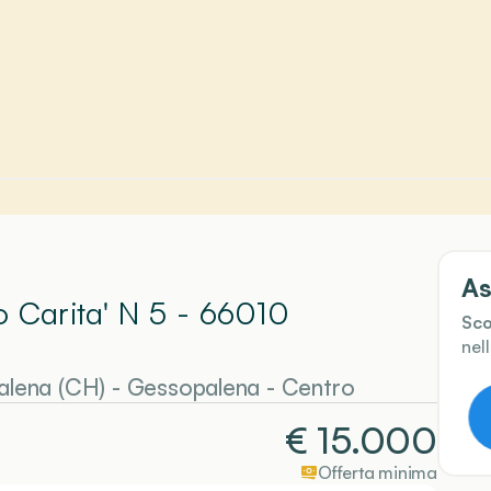
As
o Carita' N 5 - 66010
Sco
nel
alena (CH)
-
Gessopalena
- Centro
€
15.000
Offerta minima