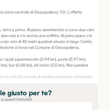
una zona centrale di Gessopalena, CH. L'offerta
, terra e primo. Al piano seminterrato ci sono due vani
ri due vani e c'è anche una soffitta. Al primo piano c'è
iccolo orto di 45 metri quadrati situato in largo Carità,
bitazione si trova nel Comune di Gessopalena.
tra i quali supermercato (5.94 km), poste (5.97 km),
), bar (6.68 km), siti storici (0.5 km). Non perdere
 raccolti dal portale di vendite pubbliche ministeriale.
le giusto per te?
 a questi immobili