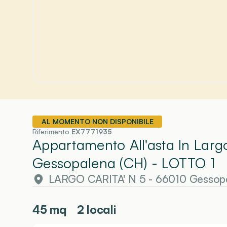
AL MOMENTO NON DISPONIBILE
Riferimento
EX7771935
Appartamento All'asta In Larg
Gessopalena (CH)
- LOTTO 1
LARGO CARITA' N 5 - 66010 Gessop
45
mq
2 locali