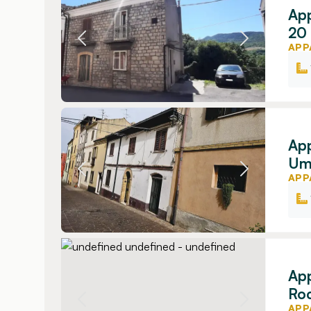
App
20 
APP
App
Umb
APP
App
Roc
APP