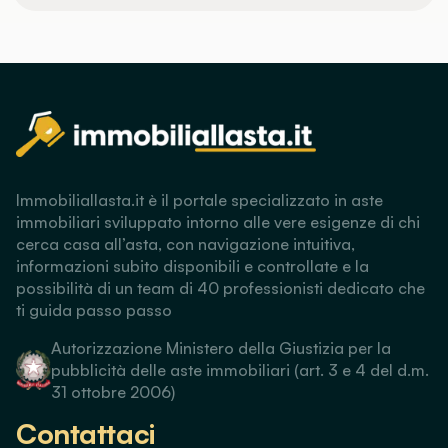
Immobiliallasta.it è il portale specializzato in aste
immobiliari sviluppato intorno alle vere esigenze di chi
cerca casa all’asta, con navigazione intuitiva,
informazioni subito disponibili e controllate e la
possibilità di un team di 40 professionisti dedicato che
ti guida passo passo
Autorizzazione Ministero della Giustizia per la
pubblicità delle aste immobiliari (art. 3 e 4 del d.m.
31 ottobre 2006)
Contattaci