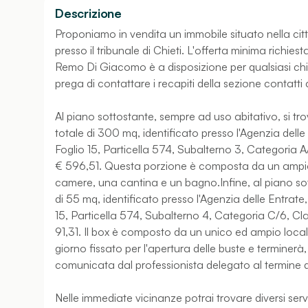
Descrizione
Proponiamo in vendita un immobile situato nella cit
presso il tribunale di Chieti. L'offerta minima richie
Remo Di Giacomo è a disposizione per qualsiasi chia
prega di contattare i recapiti della sezione contatti 
Al piano sottostante, sempre ad uso abitativo, si tr
totale di 300 mq, identificato presso l'Agenzia delle E
Foglio 15, Particella 574, Subalterno 3, Categoria A
€ 596,51. Questa porzione è composta da un ampio s
camere, una cantina e un bagno.Infine, al piano so
di 55 mq, identificato presso l'Agenzia delle Entrate, 
15, Particella 574, Subalterno 4, Categoria C/6, C
91,31. Il box è composto da un unico ed ampio locale 
giorno fissato per l'apertura delle buste e terminer
comunicata dal professionista delegato al termine dell
Nelle immediate vicinanze potrai trovare diversi serv