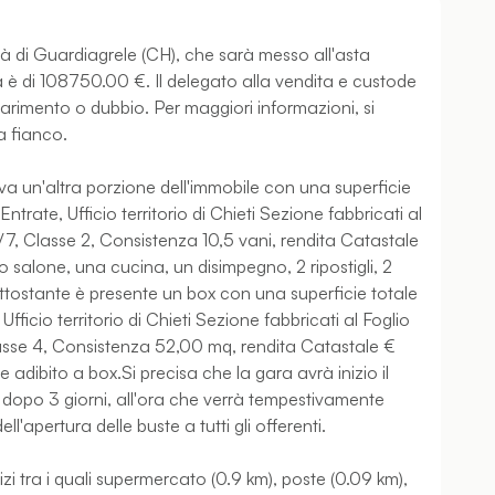
tà di Guardiagrele (CH), che sarà messo all'asta
sta è di 108750.00 €. Il delegato alla vendita e custode
rimento o dubbio. Per maggiori informazioni, si
a fianco.
ova un'altra porzione dell'immobile con una superficie
ntrate, Ufficio territorio di Chieti Sezione fabbricati al
/7, Classe 2, Consistenza 10,5 vani, rendita Catastale
alone, una cucina, un disimpegno, 2 ripostigli, 2
ttostante è presente un box con una superficie totale
Ufficio territorio di Chieti Sezione fabbricati al Foglio
lasse 4, Consistenza 52,00 mq, rendita Catastale €
adibito a box.Si precisa che la gara avrà inizio il
à, dopo 3 giorni, all'ora che verrà tempestivamente
'apertura delle buste a tutti gli offerenti.
izi tra i quali supermercato (0.9 km), poste (0.09 km),