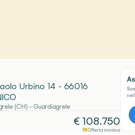
As
Paolo Urbino 14 - 66016
Sco
NICO
nel
grele (CH)
-
Guardiagrele
€
108.750
Offerta minima