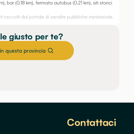
, bar (0.18 km), fermata autobus (0.21 km), siti storici
 raccolti dal portale di vendite pubbliche ministeriale.
le giusto per te?
 in questa provincia
Contattaci