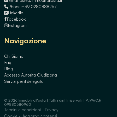
Email:
aste@immobiliallasta.it
Phone:
+39 0280888267
LinkedIn
Facebook
Instagram
Navigazione
Chi Siamo
Faq
Blog
Accesso Autorità Giudiziaria
Servizi per il delegato
©
2026
Immobili all'asta | Tutti i diritti riservati | P.IVA/C.F.
09880380960
Termini e condizioni
-
Privacy
Guarda immobili simili
Cookie
-
Aggiorna consensi