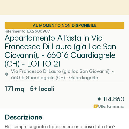
AL MOMENTO NON DISPONIBILE
Riferimento
EX2586987
Appartamento All'asta In Via
Francesco Di Lauro (già Loc San
Giovanni), - 66016 Guardiagrele
(CH)
- LOTTO 21
Via Francesco Di Lauro (già loc San Giovanni), -
66016 Guardiagrele (CH)
-
Guardiagrele
171
mq
5+ locali
€
114.860
Offerta minima
Descrizione
Hai sempre sognato di possedere una casa tutta tua?