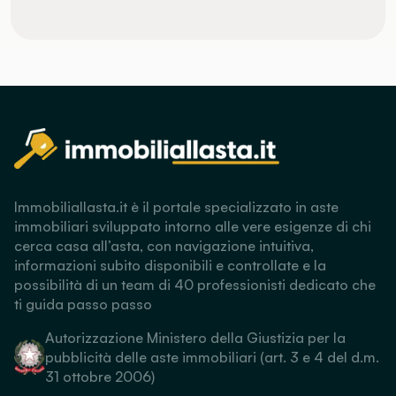
Immobiliallasta.it è il portale specializzato in aste
immobiliari sviluppato intorno alle vere esigenze di chi
cerca casa all’asta, con navigazione intuitiva,
informazioni subito disponibili e controllate e la
possibilità di un team di 40 professionisti dedicato che
ti guida passo passo
Autorizzazione Ministero della Giustizia per la
pubblicità delle aste immobiliari (art. 3 e 4 del d.m.
31 ottobre 2006)