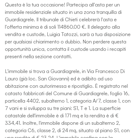
Questa è la tua occasione! Partecipa all'asta per un
immobile residenziale situato in una zona tranquilla di
Guardiagrele. Il tribunale di Chieti celebrerà l'asta e
l'offerta minima è di soli 114860.00 €. Il delegato alla
vendita e custode, Luigia Tatozzi, sarà a tua disposizione
per qualsiasi chiarimento o dubbio. Non perdere questa
opportunità unica, contatta il custode usando i recapiti
presenti nella sezione contatti.
L'immobile si trova a Guardiagrele, in Via Francesco Di
Lauro (già loc. San Giovanni) ed è adibito ad uso
abitazione con autorimessa e ripostiglio. È registrato nel
catasto fabbricati del Comune di Guardiagrele, foglio 16,
particella 4402, subalterno 1, categoria A/7, classe 1, con
7 vani e si sviluppa su tre piani: S1, T e 1. La superficie
catastale dell'immobile è di 171 mq e la rendita è di €
334,41. Inoltre, l'immobile dispone di un subalterno 2,
categoria C6, classe 2, di 24 mq, situato al piano S1, con
una rendita di € 23,24. L'immobile confina con la