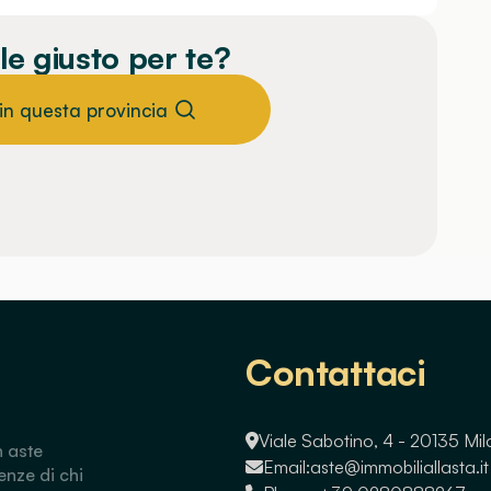
le giusto per te?
 in questa provincia
Contattaci
Viale Sabotino, 4 - 20135 Mi
n aste
Email:
aste@immobiliallasta.it
enze di chi