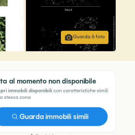
Guarda
6
foto
ta al momento non disponibile
pri immobili disponibili
con caratteristiche simili
la stessa zona
Guarda immobili simili