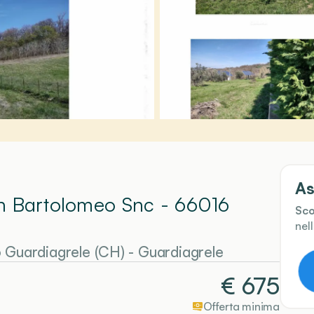
As
San Bartolomeo Snc - 66016
Sco
nel
6 Guardiagrele (CH)
-
Guardiagrele
€
675
Offerta minima