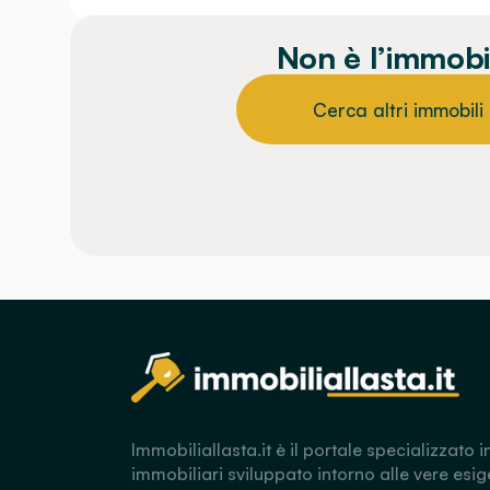
Non è l’immobi
Cerca altri immobili
Immobiliallasta.it è il portale specializzato i
immobiliari sviluppato intorno alle vere esig