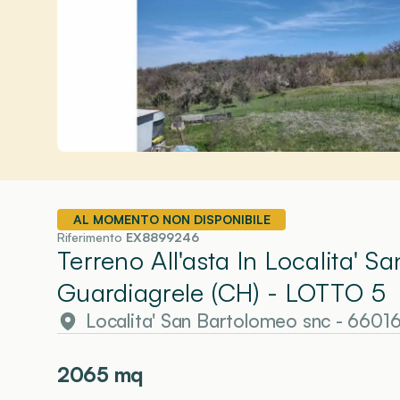
AL MOMENTO NON DISPONIBILE
Riferimento
EX8899246
Terreno All'asta In Localita' 
Guardiagrele (CH)
- LOTTO 5
Localita' San Bartolomeo snc - 6601
2065
mq