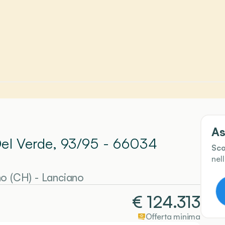
As
Del Verde, 93/95 - 66034
Sco
nel
no (CH)
-
Lanciano
€
124.313
Offerta minima