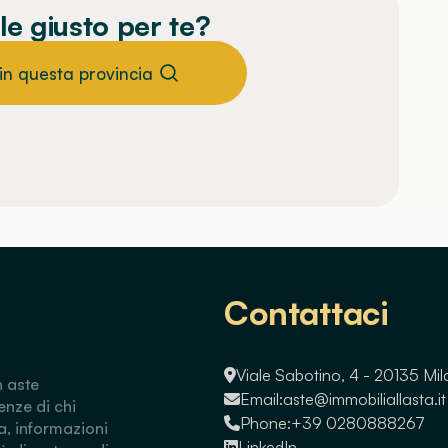
le giusto per te?
 in questa provincia
Contattaci
Viale Sabotino, 4 - 20135 Mi
n aste
Email:
aste@immobiliallasta.it
enze di chi
Phone:
+39 0280888267
a, informazioni
LinkedIn