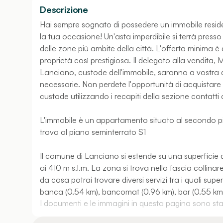
Descrizione
Hai sempre sognato di possedere un immobile reside
la tua occasione! Un'asta imperdibile si terrà presso
delle zone più ambite della città. L'offerta minima è
proprietà così prestigiosa. Il delegato alla vendita, M
Lanciano, custode dell'immobile, saranno a vostra di
necessarie. Non perdete l'opportunità di acquistare i
custode utilizzando i recapiti della sezione contatti 
L'immobile è un appartamento situato al secondo pian
trova al piano seminterrato S1
Il comune di Lanciano si estende su una superficie di
ai 410 m s.l.m. La zona si trova nella fascia collina
da casa potrai trovare diversi servizi tra i quali su
banca (0.54 km), bancomat (0.96 km), bar (0.55 km), 
I documenti e le immagini in questa pagina sono stati