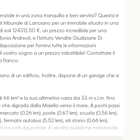
nziale in una zona tranquilla e ben servita? Questa è
 il tribunale di Lanciano per un immobile situato in una
 di soli 124312.50 €, un prezzo incredibile per una
onia Andreoli, e l'Istituto Vendite Giudiziarie Di
sposizione per fornirvi tutte le informazioni
l vostro sogno a un prezzo imbattibile! Contattate il
a fianco.
o di un edificio. Inoltre, dispone di un garage che si
 66 km² e la sua altimetria varia dai 33 m s.l.m. fino
re che digrada dalla Maiella verso il mare. A pochi passi
permercato (0.26 km), poste (0.67 km), scuola (0.56 km),
fermata autobus (5.52 km), siti storici (0.66 km).
 raccolti dal portale di vendite pubbliche ministeriale.