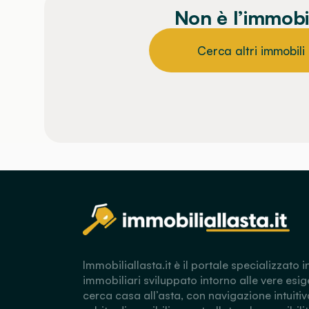
Non è l’immobi
Cerca altri immobili
Immobiliallasta.it è il portale specializzato i
immobiliari sviluppato intorno alle vere esig
cerca casa all’asta, con navigazione intuitiv