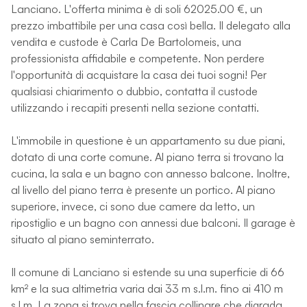
Lanciano. L'offerta minima è di soli 62025.00 €, un
prezzo imbattibile per una casa così bella. Il delegato alla
vendita e custode è Carla De Bartolomeis, una
professionista affidabile e competente. Non perdere
l'opportunità di acquistare la casa dei tuoi sogni! Per
qualsiasi chiarimento o dubbio, contatta il custode
utilizzando i recapiti presenti nella sezione contatti.
L'immobile in questione è un appartamento su due piani,
dotato di una corte comune. Al piano terra si trovano la
cucina, la sala e un bagno con annesso balcone. Inoltre,
al livello del piano terra è presente un portico. Al piano
superiore, invece, ci sono due camere da letto, un
ripostiglio e un bagno con annessi due balconi. Il garage è
situato al piano seminterrato.
Il comune di Lanciano si estende su una superficie di 66
km² e la sua altimetria varia dai 33 m s.l.m. fino ai 410 m
s.l.m. La zona si trova nella fascia collinare che digrada