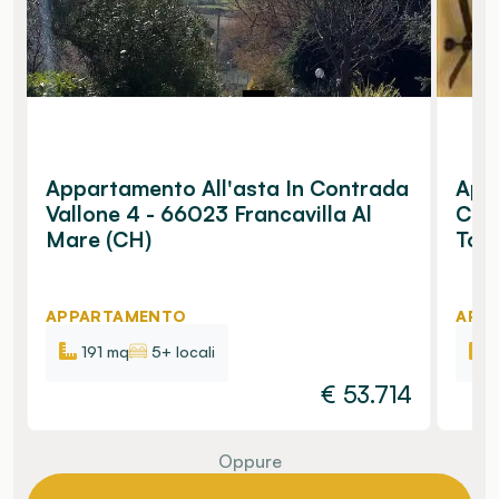
Appartamento All'asta In Contrada
Appa
Vallone 4 - 66023 Francavilla Al
Cana
Mare (CH)
Torr
APPARTAMENTO
APP
191 mq
5+ locali
€
53.714
Oppure