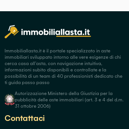
Immobiliallasta.it è il portale specializzato in aste
immobiliari sviluppato intorno alle vere esigenze di chi
cerca casa all’asta, con navigazione intuitiva,
informazioni subito disponibili e controllate e la
possibilità di un team di 40 professionisti dedicato che
ti guida passo passo
Autorizzazione Ministero della Giustizia per la
pubblicità delle aste immobiliari (art. 3 e 4 del d.m.
31 ottobre 2006)
Contattaci