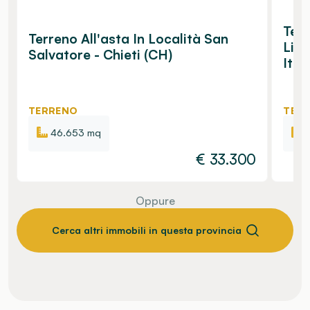
Terr
Terreno All'asta In Località San
Lib
Salvatore - Chieti (CH)
Ital
TERRENO
TER
46.653 mq
€
33.300
Oppure
Cerca altri immobili in questa provincia