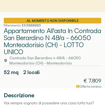
AL MOMENTO NON DISPONIBILE
Riferimento
EX3888883
Appartamento All'asta In Contrada
San Berardino N 48/a - 66050
Monteodorisio (CH)
- LOTTO
UNICO
Contrada San Berardino n 48/A - 66050
Monteodorisio (CH)
-
Monteodorisio
52
mq
2 locali
€
7.809
Offerta minima
Descrizione
Hai sempre sognato di possedere una casa tutta tua?