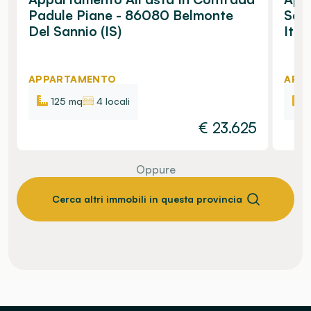
Padule Piane - 86080 Belmonte
Sant
Del Sannio (IS)
Ital
APPARTAMENTO
APP
125 mq
4 locali
€
23.625
Oppure
Cerca altri immobili in questa provincia