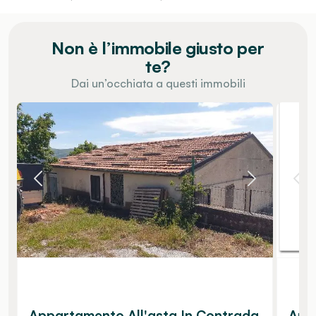
Non è l’immobile giusto per
te?
Dai un’occhiata a questi immobili
Appartamento All'asta In Contrada
Appa