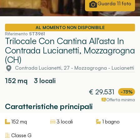
Guarda
11
foto
AL MOMENTO NON DISPONIBILE
Riferimento
ST3961
Trilocale Con Cantina All'asta In
Contrada Lucianetti, Mozzagrogna
(CH)
Contrada Lucianetti, 27
-
Mozzagrogna
- Lucianetti
152
mq
3 locali
€
29.531
-73%
Offerta minima
Caratteristiche principali
152
mq
3 locali
1
bagno
Classe
G