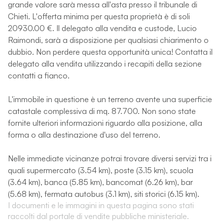
grande valore sarà messa all'asta presso il tribunale di
Chieti. L'offerta minima per questa proprietà è di soli
20930.00 €. Il delegato alla vendita e custode, Lucio
Raimondi, sarà a disposizione per qualsiasi chiarimento o
dubbio. Non perdere questa opportunità unica! Contatta il
delegato alla vendita utilizzando i recapiti della sezione
contatti a fianco.
L'immobile in questione è un terreno avente una superficie
catastale complessiva di mq. 87.700. Non sono state
fornite ulteriori informazioni riguardo alla posizione, alla
forma o alla destinazione d'uso del terreno.
Nelle immediate vicinanze potrai trovare diversi servizi tra i
quali supermercato (3.54 km), poste (3.15 km), scuola
(3.64 km), banca (5.85 km), bancomat (6.26 km), bar
(5.68 km), fermata autobus (3.1 km), siti storici (6.15 km).
I documenti e le immagini in questa pagina sono stati
raccolti dal portale di vendite pubbliche ministeriale.