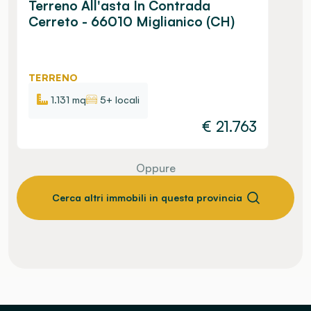
Terreno All'asta In Contrada
Cerreto - 66010 Miglianico (CH)
TERRENO
1.131 mq
5+ locali
€
21.763
Oppure
Cerca altri immobili in questa provincia