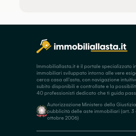
Immobiliallasta.it è il portale specializzato i
immobiliari sviluppato intorno alle vere esig
cerca casa all’asta, con navigazione intuitiv
subito disponibili e controllate e la possibili
40 professionisti dedicato che ti guida pas
Autorizzazione Ministero della Giustizia
pubblicità delle aste immobiliari (art. 3
ottobre 2006)