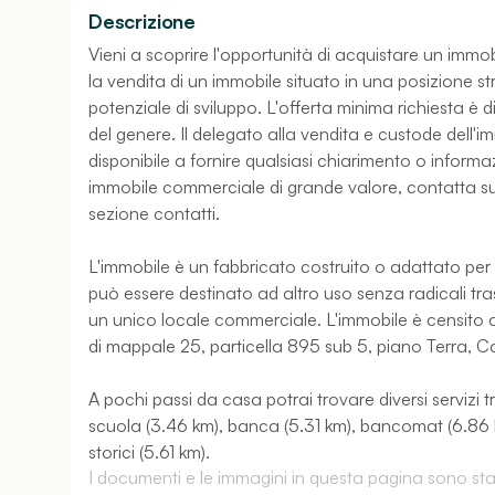
Descrizione
Vieni a scoprire l'opportunità di acquistare un immobi
la vendita di un immobile situato in una posizione s
potenziale di sviluppo. L'offerta minima richiesta è
del genere. Il delegato alla vendita e custode dell'im
disponibile a fornire qualsiasi chiarimento o informa
immobile commerciale di grande valore, contatta subit
sezione contatti.
L'immobile è un fabbricato costruito o adattato per 
può essere destinato ad altro uso senza radicali tr
un unico locale commerciale. L'immobile è censito 
di mappale 25, particella 895 sub 5, piano Terra, C
A pochi passi da casa potrai trovare diversi servizi 
scuola (3.46 km), banca (5.31 km), bancomat (6.86 km
storici (5.61 km).
I documenti e le immagini in questa pagina sono stati