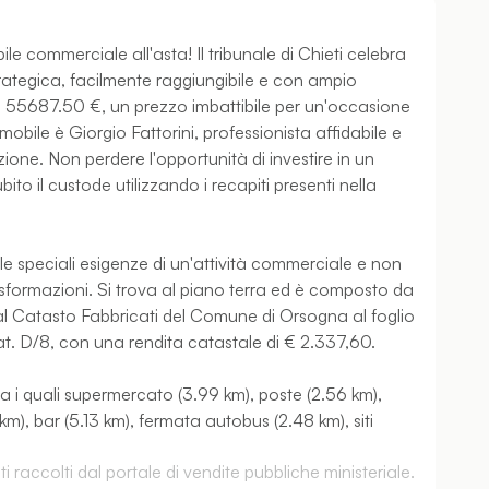
le commerciale all'asta! Il tribunale di Chieti celebra
trategica, facilmente raggiungibile e con ampio
 di 55687.50 €, un prezzo imbattibile per un'occasione
mobile è Giorgio Fattorini, professionista affidabile e
zione. Non perdere l'opportunità di investire in un
o il custode utilizzando i recapiti presenti nella
le speciali esigenze di un'attività commerciale e non
asformazioni. Si trova al piano terra ed è composto da
al Catasto Fabbricati del Comune di Orsogna al foglio
at. D/8, con una rendita catastale di € 2.337,60.
tra i quali supermercato (3.99 km), poste (2.56 km),
), bar (5.13 km), fermata autobus (2.48 km), siti
 raccolti dal portale di vendite pubbliche ministeriale.