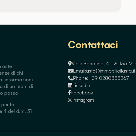
Contattaci
Viale Sabotino, 4 - 20135 Mi
n aste
Email:
aste@immobiliallasta.it
enze di chi
Phone:
+39 0280888267
a, informazioni
LinkedIn
tà di un team di
Facebook
so passo
Instagram
 per la
 e 4 del d.m. 31