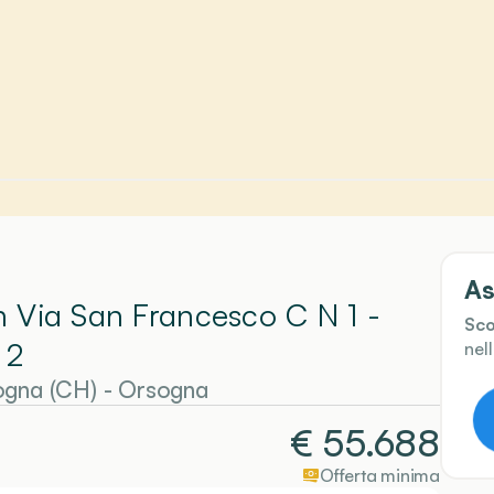
As
In Via San Francesco C N 1 -
Sco
 2
nel
ogna (CH)
-
Orsogna
€
55.688
Offerta minima