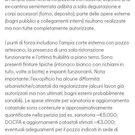
ex‑cantina seminterrata adibita a sala degustazione e
corpi accessori (forno, deposito); parte delle opere esterne
(bagni pubblici e collegamenti interni) risultano realizzate
ma non tutte completamente autorizzate.
I punti di forza includono l'ampia corte esterna con pozzo
artesiano, la presenza di una sala ristorazione
funzionante e l'ottima fruibilità a piano terra. Sono
presenti finiture tipiche (intonaco bianco con richiami in
tufo, volte a botte) e impianti funzionanti. Nota
importante: l'ex‑opificio ha alcune difformità
urbanistiche/catastali da regolarizzare (alcuni lavori già
autorizzati ma non ultimati; bagni esterni probabilmente
sanabili). Le spese stimate per sanatoria e aggiornamento
catastale sono contenute e approssimativamente
quantificate nella perizia (ad es. sanatoria ~€5.000;
DOCFA e aggiornamenti catastali stimati ~€3.000;
eventuali adeguamenti per il pozzo indicati in sede di