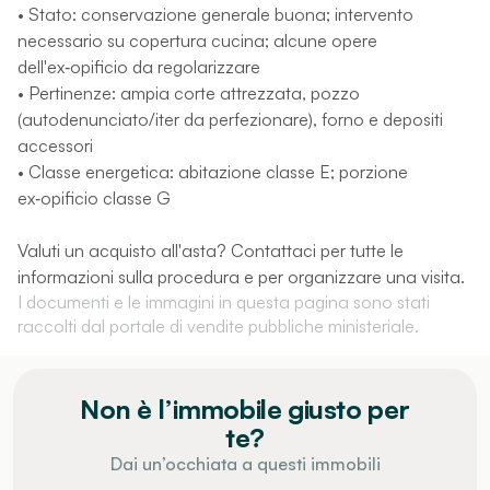
• Stato: conservazione generale buona; intervento
necessario su copertura cucina; alcune opere
dell'ex‑opificio da regolarizzare
• Pertinenze: ampia corte attrezzata, pozzo
(autodenunciato/iter da perfezionare), forno e depositi
accessori
• Classe energetica: abitazione classe E; porzione
ex‑opificio classe G
Valuti un acquisto all'asta? Contattaci per tutte le
informazioni sulla procedura e per organizzare una visita.
I documenti e le immagini in questa pagina sono stati
raccolti dal portale di vendite pubbliche ministeriale.
Non è l’immobile giusto per
te?
Dai un’occhiata a questi immobili