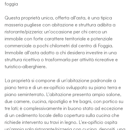
foggia
Questa proprietà unica, offerta all'asta, è una tipica
masseria pugliese con abitazione e struttura adibita a
ristorante/pizzeria: un'occasione per chi cerca un
immobile con forte carattere territoriale e potenziale
commerciale a pochi chilometri dal centro di Foggia.
Immobile all'asta adatto a chi desidera investire in una
struttura ricettiva o trasformarla per attività ricreative e
turistico‑alberghiere.
La proprietà si compone di un'abitazione padronale a
piano terra e di un ex‑opificio sviluppato su piano terra e
piano seminterrato. L'abitazione presenta ampio salone,
due camere, cucina, ripostiglio e tre bagni, con portico su
tre lati; è complessivamente in buono stato ad eccezione
di un cedimento locale della copertura sulla cucina che
richiede intervento su travi in legno. L'ex‑opificio ospita
un'ampia sala ristorante/pizzeria con cucina, depositi, una