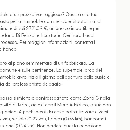
iale a un prezzo vantaggioso? Questa è la tua
un'asta per un immobile commerciale situato in una
ima è di soli 2721.09 €, un prezzo imbattibile per
, Stefano Di Renzo, e il custode, Gennaro Luca
processo. Per maggiori informazioni, contatta il
a fianco.
ato al piano seminterrato di un fabbricato. La
à comune e sulle pertinenze. La superficie lorda del
immobile avrà inizio il giorno dell'apertura delle buste e
ta dal professionista delegato.
 bassa sismicità e contrassegnato come Zona C nella
villa al Mare, ad est con il Mare Adriatico, a sud con
glianico. A pochi passi da casa potrai trovare diversi
.42 km), scuola (0.22 km), banca (0.53 km), bancomat
iti storici (0.24 km). Non perdere questa occasione