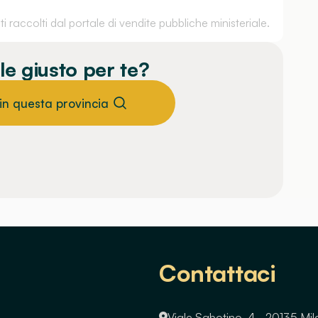
 raccolti dal portale di vendite pubbliche ministeriale.
le giusto per te?
 in questa provincia
Contattaci
Viale Sabotino, 4 - 20135 Mi