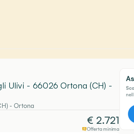
As
gli Ulivi - 66026 Ortona (CH)
-
Sco
nel
CH)
-
Ortona
€
2.721
Offerta minima