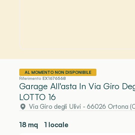
AL MOMENTO NON DISPONIBILE
Riferimento
EX1676568
Garage All'asta In Via Giro De
LOTTO 16
Via Giro degli Ulivi - 66026 Ortona (
18
mq
1 locale