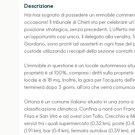
Descrizione
Hai mai sognato di possedere un immobile commerc
occasione! Il tribunale di Chieti sta per celebrare 
posizione strategica, senza precedenti. L'offerta min
un'opportunità così unica. Il delegato alla vendita
Giordano, sono pronti ad assisterti in ogni fase del 
custode utilizzando i recapiti della sezione contatti 
L'immobile in questione è un locale autorimessa situ
proprietà è al 100%, compresi i diritti sulla propriet
locale è di 18 mq. Inoltre, la gara per l'acquisto dell'
terminerà dopo 3 giorni, all'ora che verrà comunica
Ortona è un comune italiano situato in una zona a
classificazione climatica. Confina a nord con Franca
Frisa e San Vito e ad ovest con Tollo, Crecchio e Mi
servizi tra i quali supermercato (0.32 km), poste (0
(1.91 km), bar (0.4 km), fermata autobus (0.39 km), s