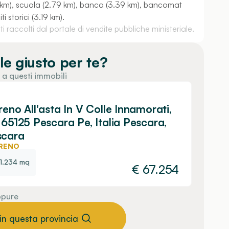
67 km), scuola (2.79 km), banca (3.39 km), bancomat
i storici (3.19 km).
 raccolti dal portale di vendite pubbliche ministeriale.
le giusto per te?
 a questi immobili
reno All'asta In V Colle Innamorati,
 65125 Pescara Pe, Italia Pescara,
scara
RENO
1.234 mq
€
67.254
pure
 in questa provincia