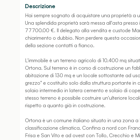
Descrizione
Hai sempre sognato di acquistare una proprietà a 
Una splendida proprietà sarà messa all'asta presso il 
77700.00 €. Il delegato alla vendita e custode Maria
chiarimento o dubbio. Non perdere questa occasione 
della sezione contatti a fianco.
L'immobile è un terreno agricolo di 10.400 mq situa
Ortona. Sul terreno è in corso di costruzione un f
abitazione di 130 mq e un locale sottostante ad uso 
grezzo" e costituito solo dalla struttura portante i
solaio intermedio in latera cemento e solaio di coper
stesso terreno è possibile costruire un'ulteriore loc
rispetto a quanto già in costruzione.
Ortona è un comune italiano situato in una zona a
classificazione climatica. Confina a nord con Franca
Frisa e San Vito e ad ovest con Tollo, Crecchio e Mi