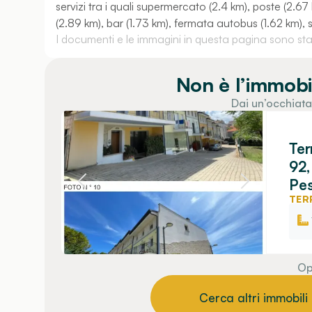
servizi tra i quali supermercato (2.4 km), poste (2.
(2.89 km), bar (1.73 km), fermata autobus (1.62 km), sit
I documenti e le immagini in questa pagina sono stati
Non è l’immobi
Dai un’occhiata
Ter
92,
Pe
TER
Op
Cerca altri immobili