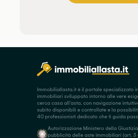
Immobiliallasta.it è il portale specializzato i
immobiliari sviluppato intorno alle vere esig
cerca casa all’asta, con navigazione intuitiv
subito disponibili e controllate e la possibili
40 professionisti dedicato che ti guida pas
Autorizzazione Ministero della Giustizia
pubblicità delle aste immobiliari (art. 3