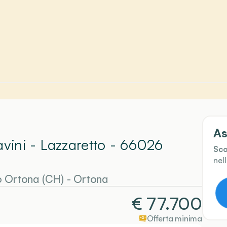
As
avini - Lazzaretto - 66026
Sco
nel
6 Ortona (CH)
-
Ortona
€
77.700
Offerta minima