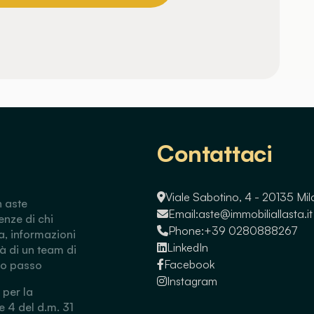
Contattaci
Viale Sabotino, 4 - 20135 Mi
n aste
Email:
aste@immobiliallasta.it
enze di chi
Phone:
+39 0280888267
a, informazioni
LinkedIn
tà di un team di
Facebook
so passo
Instagram
 per la
 e 4 del d.m. 31