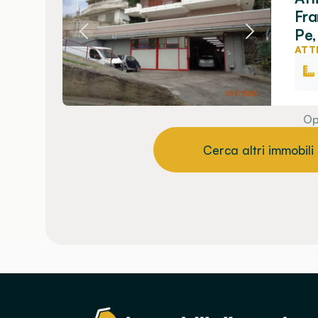
Fra
Pe,
ATT
Op
Cerca altri immobili