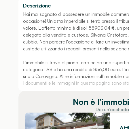
Descrizione
Hai mai sognato di possedere un immobile commerci
occasione! Un'asta imperdibile si terrà presso il tri
valore. L'offerta minima è di soli 58903.04 €, un pre
delegato alla vendita e custode, Silvana Cristofaro,
dubbio. Non perdere l'occasione di fare un investime
custode utilizzando i recapiti presenti nella sezione 
L'immobile si trova al piano terra ed ha una superf
categoria D/8 e ha una rendita di 856,00 euro. L'ind
snc a Carovigno. Altre informazioni sull'immobile no
I documenti e le immagini in questa pagina sono stati
Non è l’immobi
Dai un’occhiata
Att