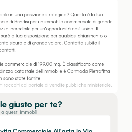
ale in una posizione strategica? Questa è la tua
bunale di Brindisi per un immobile commerciale di grande
zzo incredibile per un'opportunità così unica. Il
 sarà a tua disposizione per qualsiasi chiarimento o
nto sicuro e di grande valore. Contatta subito il
contatti.
icie commerciale di 199,00 mq. È classificato come
irizzo catastale dell'immobile è Contrada Pietrafitta
n sono state fornite.
 raccolti dal portale di vendite pubbliche ministeriale.
le giusto per te?
 a questi immobili
ivita Commerciale All'asta In Via