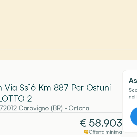
As
In Via Ss16 Km 887 Per Ostuni
Sco
LOTTO 2
nel
72012 Carovigno (BR)
-
Ortona
€
58.903
Offerta minima