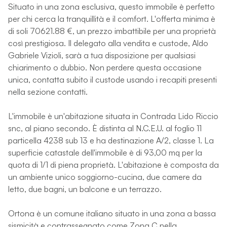
Situato in una zona esclusiva, questo immobile è perfetto
per chi cerca la tranquillità e il comfort. L'offerta minima è
di soli 70621.88 €, un prezzo imbattibile per una proprietà
così prestigiosa. Il delegato alla vendita e custode, Aldo
Gabriele Vizioli, sarà a tua disposizione per qualsiasi
chiarimento o dubbio. Non perdere questa occasione
unica, contatta subito il custode usando i recapiti presenti
nella sezione contatti.
L'immobile è un'abitazione situata in Contrada Lido Riccio
snc, al piano secondo. È distinta al N.C.E.U. al foglio 11
particella 4238 sub 13 e ha destinazione A/2, classe 1. La
superficie catastale dell'immobile è di 93,00 mq per la
quota di 1/1 di piena proprietà. L'abitazione è composta da
un ambiente unico soggiorno-cucina, due camere da
letto, due bagni, un balcone e un terrazzo.
Ortona è un comune italiano situato in una zona a bassa
sismicità e contrassegnato come Zona C nella