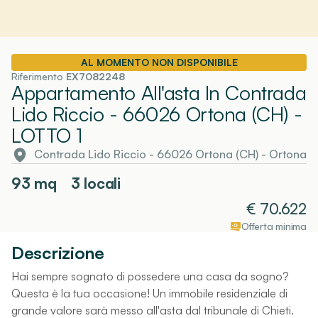
AL MOMENTO NON DISPONIBILE
Riferimento
EX7082248
Appartamento All'asta In Contrada
Lido Riccio - 66026 Ortona (CH)
-
LOTTO 1
Contrada Lido Riccio - 66026 Ortona (CH)
-
Ortona
93
mq
3 locali
€
70.622
Offerta minima
Descrizione
Hai sempre sognato di possedere una casa da sogno?
Questa è la tua occasione! Un immobile residenziale di
grande valore sarà messo all'asta dal tribunale di Chieti.