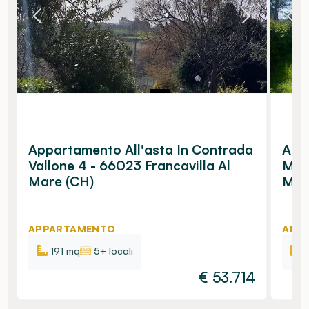
Appartamento All'asta In Contrada
App
Vallone 4 - 66023 Francavilla Al
Mon
Mare (CH)
Migl
APPARTAMENTO
APP
191 mq
5+ locali
€
53.714