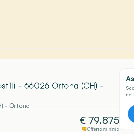
As
stilli - 66026 Ortona (CH)
-
Sco
nel
H)
-
Ortona
€
79.875
Offerta minima