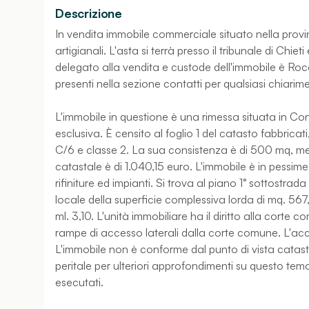
Descrizione
In vendita immobile commerciale situato nella provin
artigianali. L'asta si terrà presso il tribunale di Chiet
delegato alla vendita e custode dell'immobile è Rocc
presenti nella sezione contatti per qualsiasi chiarim
L'immobile in questione è una rimessa situata in Cont
esclusiva. È censito al foglio 1 del catasto fabbrica
C/6 e classe 2. La sua consistenza è di 500 mq, men
catastale è di 1.040,15 euro. L'immobile è in pessim
rifiniture ed impianti. Si trova al piano 1° sottostrad
locale della superficie complessiva lorda di mq. 567
ml. 3,10. L'unità immobiliare ha il diritto alla corte 
rampe di accesso laterali dalla corte comune. L'acce
L'immobile non è conforme dal punto di vista catastale
peritale per ulteriori approfondimenti su questo tem
esecutati.