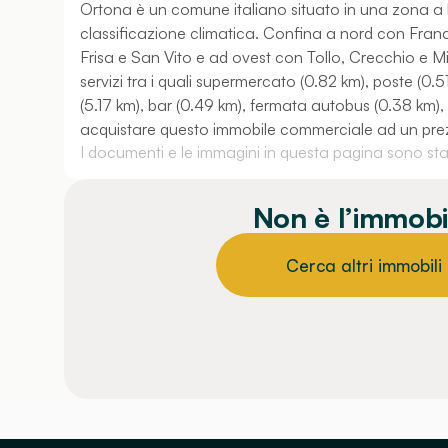
Ortona è un comune italiano situato in una zona a
classificazione climatica. Confina a nord con Franca
Frisa e San Vito e ad ovest con Tollo, Crecchio e Mi
servizi tra i quali supermercato (0.82 km), poste (0
(5.17 km), bar (0.49 km), fermata autobus (0.38 km), s
acquistare questo immobile commerciale ad un pre
I documenti e le immagini in questa pagina sono stati
Non è l’immobi
Cerca altri immobili