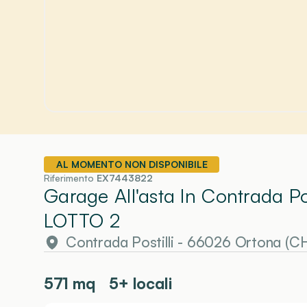
AL MOMENTO NON DISPONIBILE
Riferimento
EX7443822
Garage All'asta In Contrada Po
LOTTO 2
Contrada Postilli - 66026 Ortona (C
571
mq
5+ locali