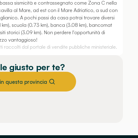
 bassa sismicità e contrassegnato come Zona C nella
villa al Mare, ad est con il Mare Adriatico, a sud con
glianico. A pochi passi da casa potrai trovare diversi
.51 km), scuola (0.73 km), banca (3.08 km), bancomat
iti storici (3.09 km). Non perdere l'opportunità di
zzo vantaggioso!
 raccolti dal portale di vendite pubbliche ministeriale.
le giusto per te?
 in questa provincia