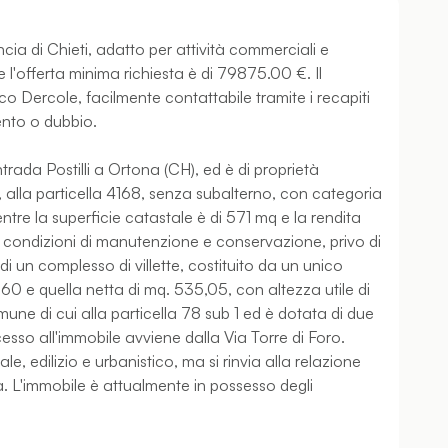
cia di Chieti, adatto per attività commerciali e
i e l'offerta minima richiesta è di 79875.00 €. Il
o Dercole, facilmente contattabile tramite i recapiti
ento o dubbio.
rada Postilli a Ortona (CH), ed è di proprietà
ti, alla particella 4168, senza subalterno, con categoria
tre la superficie catastale è di 571 mq e la rendita
e condizioni di manutenzione e conservazione, privo di
a di un complesso di villette, costituito da un unico
,60 e quella netta di mq. 535,05, con altezza utile di
comune di cui alla particella 78 sub 1 ed è dotata di due
sso all'immobile avviene dalla Via Torre di Foro.
, edilizio e urbanistico, ma si rinvia alla relazione
a. L'immobile è attualmente in possesso degli