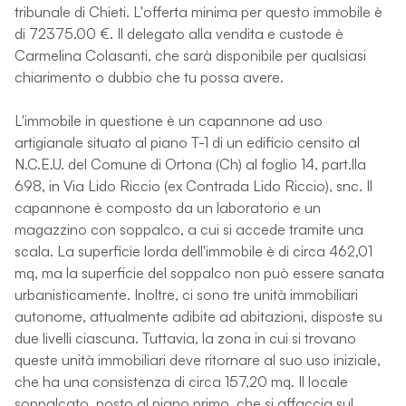
tribunale di Chieti. L'offerta minima per questo immobile è
di 72375.00 €. Il delegato alla vendita e custode è
Carmelina Colasanti, che sarà disponibile per qualsiasi
chiarimento o dubbio che tu possa avere.
L'immobile in questione è un capannone ad uso
artigianale situato al piano T-1 di un edificio censito al
N.C.E.U. del Comune di Ortona (Ch) al foglio 14, part.lla
698, in Via Lido Riccio (ex Contrada Lido Riccio), snc. Il
capannone è composto da un laboratorio e un
magazzino con soppalco, a cui si accede tramite una
scala. La superficie lorda dell'immobile è di circa 462,01
mq, ma la superficie del soppalco non può essere sanata
urbanisticamente. Inoltre, ci sono tre unità immobiliari
autonome, attualmente adibite ad abitazioni, disposte su
due livelli ciascuna. Tuttavia, la zona in cui si trovano
queste unità immobiliari deve ritornare al suo uso iniziale,
che ha una consistenza di circa 157,20 mq. Il locale
soppalcato, posto al piano primo, che si affaccia sul