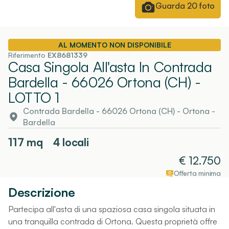
Guarda
20
foto
AL MOMENTO NON DISPONIBILE
Riferimento
EX8681339
Casa Singola All'asta In Contrada
Bardella - 66026 Ortona (CH)
-
LOTTO 1
Contrada Bardella - 66026 Ortona (CH)
-
Ortona
-
Bardella
117
mq
4 locali
€
12.750
Offerta minima
Descrizione
Partecipa all'asta di una spaziosa casa singola situata in
una tranquilla contrada di Ortona. Questa proprietà offre