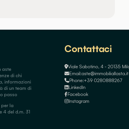
Contattaci
Viale Sabotino, 4 - 20135 Mi
n aste
Email:
aste@immobiliallasta.it
enze di chi
Phone:
+39 0280888267
a, informazioni
LinkedIn
tà di un team di
Facebook
so passo
Instagram
 per la
 e 4 del d.m. 31