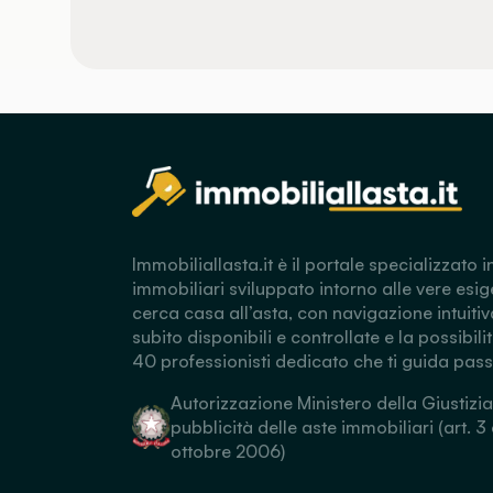
Immobiliallasta.it è il portale specializzato i
immobiliari sviluppato intorno alle vere esig
cerca casa all’asta, con navigazione intuitiv
subito disponibili e controllate e la possibili
40 professionisti dedicato che ti guida pas
Autorizzazione Ministero della Giustizia
pubblicità delle aste immobiliari (art. 3
ottobre 2006)