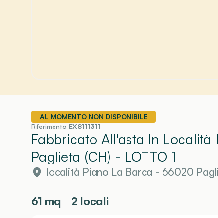
AL MOMENTO NON DISPONIBILE
Riferimento
EX8111311
Fabbricato All'asta In Localit
Paglieta (CH)
- LOTTO 1
località Piano La Barca - 66020 Pagl
61
mq
2 locali