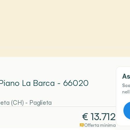
As
à Piano La Barca - 66020
Sco
nel
ieta (CH)
-
Paglieta
€
13.712
Offerta minima