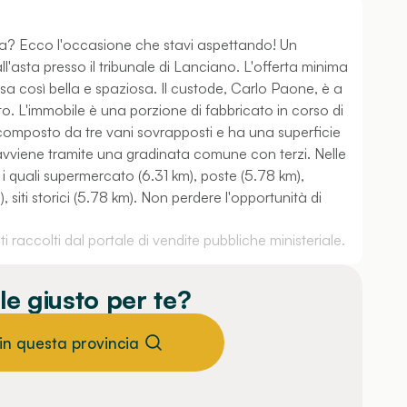
a? Ecco l'occasione che stavi aspettando! Un
l'asta presso il tribunale di Lanciano. L'offerta minima
asa così bella e spaziosa. Il custode, Carlo Paone, è a
o. L'immobile è una porzione di fabbricato in corso di
È composto da tre vani sovrapposti e ha una superficie
avviene tramite una gradinata comune con terzi. Nelle
a i quali supermercato (6.31 km), poste (5.78 km),
siti storici (5.78 km). Non perdere l'opportunità di
 raccolti dal portale di vendite pubbliche ministeriale.
le giusto per te?
 in questa provincia