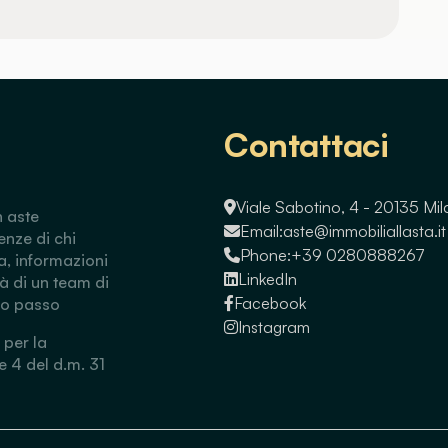
Contattaci
Viale Sabotino, 4 - 20135 Mi
n aste
Email:
aste@immobiliallasta.it
enze di chi
Phone:
+39 0280888267
a, informazioni
LinkedIn
tà di un team di
Facebook
so passo
Instagram
 per la
 e 4 del d.m. 31