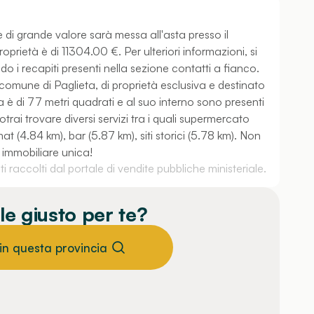
 di grande valore sarà messa all'asta presso il
prietà è di 11304.00 €. Per ulteriori informazioni, si
o i recapiti presenti nella sezione contatti a fianco.
l comune di Paglieta, di proprietà esclusiva e destinato
a è di 77 metri quadrati e al suo interno sono presenti
trai trovare diversi servizi tra i quali supermercato
t (4.84 km), bar (5.87 km), siti storici (5.78 km). Non
 immobiliare unica!
 raccolti dal portale di vendite pubbliche ministeriale.
le giusto per te?
 in questa provincia