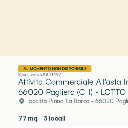
AL MOMENTO NON DISPONIBILE
Riferimento
EX8111497
Attivita Commerciale All'asta 
66020 Paglieta (CH)
- LOTTO
località Piano La Barca - 66020 Pagl
77
mq
3 locali