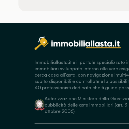
Immobiliallasta.it è il portale specializzato i
immobiliari sviluppato intorno alle vere esig
cerca casa all’asta, con navigazione intuitiv
subito disponibili e controllate e la possibili
40 professionisti dedicato che ti guida pas
Autorizzazione Ministero della Giustizia
pubblicità delle aste immobiliari (art. 3
ottobre 2006)