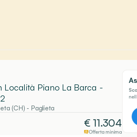
As
In Località Piano La Barca -
Sco
 2
nel
ieta (CH)
-
Paglieta
€
11.304
Offerta minima