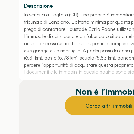
Descrizione
In vendita a Paglieta (CH), una proprietà immobiliare
tribunale di Lanciano. L'offerta minima per questa pro
prega di contattare il custode Carlo Paone utilizzand
L'immobile di cui si parla è un fabbricato situato ne
ad uso annessi rustici. La sua superficie complessiv
due garage e un ripostiglio. A pochi passi da casa po
(6.31 km), poste (5.78 km), scuola (5.83 km), bancoma
perdere l'opportunità di acquistare questa proprietà
I documenti e le immagini in questa pagina sono stati
Non è l’immobi
Cerca altri immobili