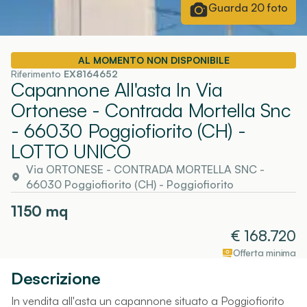
Guarda
20
foto
AL MOMENTO NON DISPONIBILE
Riferimento
EX8164652
Capannone All'asta In Via
Ortonese - Contrada Mortella Snc
- 66030 Poggiofiorito (CH)
-
LOTTO UNICO
Via ORTONESE - CONTRADA MORTELLA SNC -
66030 Poggiofiorito (CH)
-
Poggiofiorito
1150
mq
€
168.720
Offerta minima
Descrizione
In vendita all'asta un capannone situato a Poggiofiorito