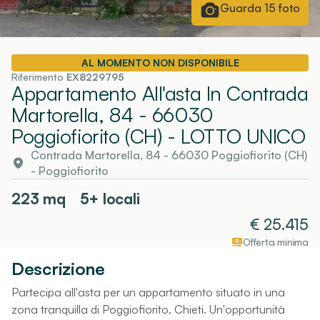
Guarda
15
foto
AL MOMENTO NON DISPONIBILE
Riferimento
EX8229795
Appartamento All'asta In Contrada
Martorella, 84 - 66030
Poggiofiorito (CH)
- LOTTO UNICO
Contrada Martorella, 84 - 66030 Poggiofiorito (CH)
-
Poggiofiorito
223
mq
5+ locali
€
25.415
Offerta minima
Descrizione
Partecipa all'asta per un appartamento situato in una
zona tranquilla di Poggiofiorito, Chieti. Un'opportunità