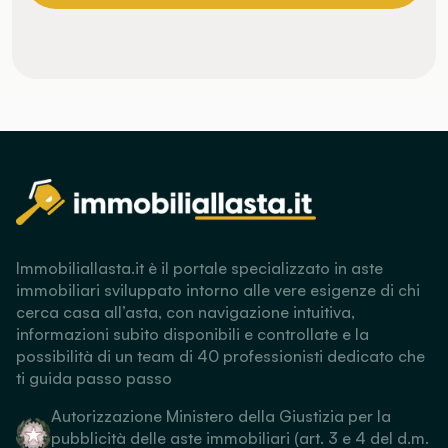
Immobiliallasta.it è il portale specializzato in aste
immobiliari sviluppato intorno alle vere esigenze di chi
cerca casa all’asta, con navigazione intuitiva,
informazioni subito disponibili e controllate e la
possibilità di un team di 40 professionisti dedicato che
ti guida passo passo
Autorizzazione Ministero della Giustizia per la
pubblicità delle aste immobiliari (art. 3 e 4 del d.m.