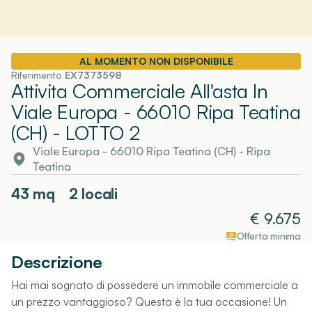
AL MOMENTO NON DISPONIBILE
Riferimento
EX7373598
Attivita Commerciale All'asta In
Viale Europa - 66010 Ripa Teatina
(CH)
- LOTTO 2
Viale Europa - 66010 Ripa Teatina (CH)
-
Ripa
Teatina
43
mq
2 locali
€
9.675
Offerta minima
Descrizione
Hai mai sognato di possedere un immobile commerciale a
un prezzo vantaggioso? Questa è la tua occasione! Un