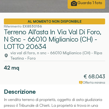
Guarda
1
foto
AL MOMENTO NON DISPONIBILE
Riferimento
EX8530156
Terreno All'asta In Via Val Di Foro,
N Snc - 66010 Miglianico (CH)
-
LOTTO 20634
via val di foro, n snc - 66010 Miglianico (CH)
-
Ripa
Teatina
- Foro
42
mq
€
68.043
Offerta minima
Descrizione
In vendita terreno di proprietà, oggetto di asta giudiziaria
presso il Tribunale di Chieti. La proprietà si trova in una