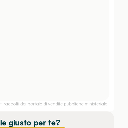
 raccolti dal portale di vendite pubbliche ministeriale.
le giusto per te?