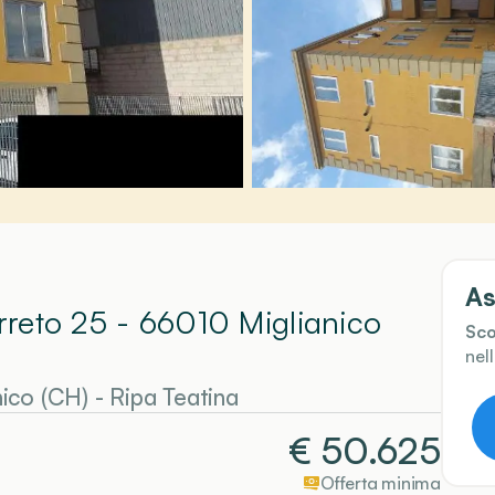
As
erreto 25 - 66010 Miglianico
Sco
nel
ico (CH)
-
Ripa Teatina
€
50.625
Offerta minima