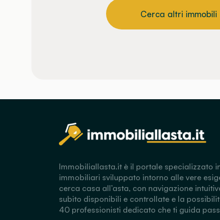
Cerca altri immobili
Immobiliallasta.it è il portale specializzato i
immobiliari sviluppato intorno alle vere esig
cerca casa all’asta, con navigazione intuitiv
subito disponibili e controllate e la possibili
40 professionisti dedicato che ti guida pas