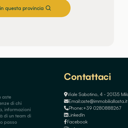
 in questa provincia
Contattaci
Viale Sabotino, 4 - 20135 Mi
n aste
Email:
aste@immobiliallasta.it
enze di chi
Phone:
+39 0280888267
a, informazioni
LinkedIn
tà di un team di
Facebook
so passo