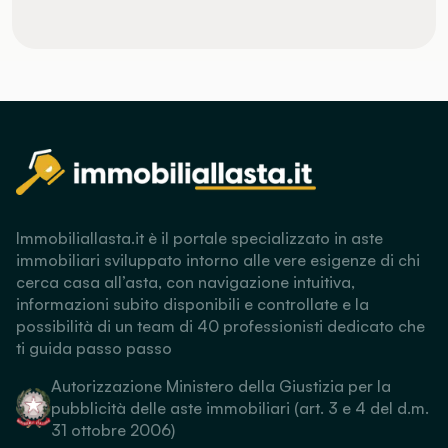
Immobiliallasta.it è il portale specializzato in aste
immobiliari sviluppato intorno alle vere esigenze di chi
cerca casa all’asta, con navigazione intuitiva,
informazioni subito disponibili e controllate e la
possibilità di un team di 40 professionisti dedicato che
ti guida passo passo
Autorizzazione Ministero della Giustizia per la
pubblicità delle aste immobiliari (art. 3 e 4 del d.m.
31 ottobre 2006)