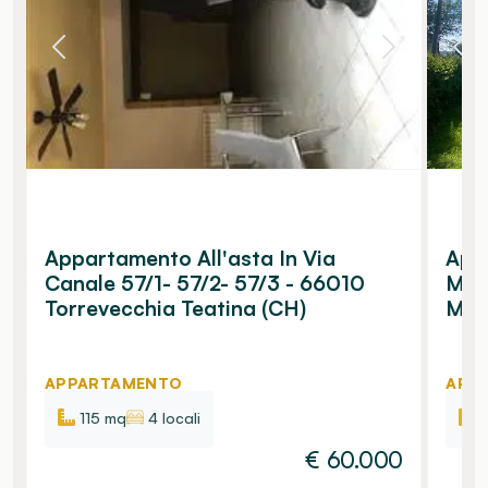
Appartamento All'asta In Via
App
Canale 57/1- 57/2- 57/3 - 66010
Mon
Torrevecchia Teatina (CH)
Migl
APPARTAMENTO
APP
115 mq
4 locali
€
60.000