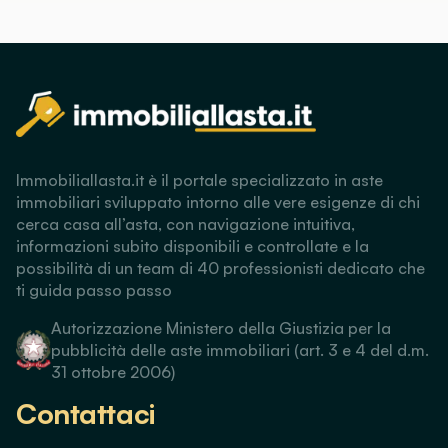
Immobiliallasta.it è il portale specializzato in aste
immobiliari sviluppato intorno alle vere esigenze di chi
cerca casa all’asta, con navigazione intuitiva,
informazioni subito disponibili e controllate e la
possibilità di un team di 40 professionisti dedicato che
ti guida passo passo
Autorizzazione Ministero della Giustizia per la
pubblicità delle aste immobiliari (art. 3 e 4 del d.m.
31 ottobre 2006)
Contattaci